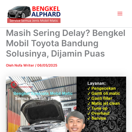
Lewati
Main
ke
Men
konten
Masih Sering Delay? Bengkel
Mobil Toyota Bandung
Solusinya, Dijamin Puas
Oleh
Nofa Writer
/
06/05/2025