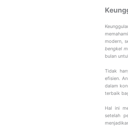
Keungg
Keunggul
memahami 
modern, se
bengkel ma
bulan untu
Tidak han
efisien. 
dalam kon
terbaik ba
Hal ini m
setelah p
menjadikan