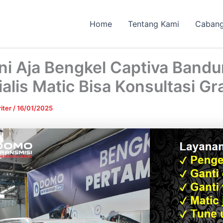
Home
Tentang Kami
Caban
ni Aja Bengkel Captiva Band
alis Matic Bisa Konsultasi Gra
iter
/
16/01/2025