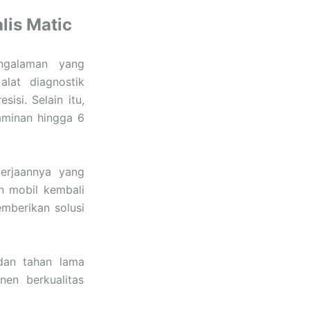
lis Matic
ngalaman yang
lat diagnostik
isi. Selain itu,
minan hingga 6
gerjaannya yang
n mobil kembali
mberikan solusi
dan tahan lama
en berkualitas