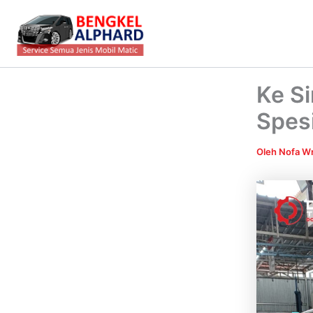
Lewati
ke
konten
Ke Si
Spesi
Oleh
Nofa Wr