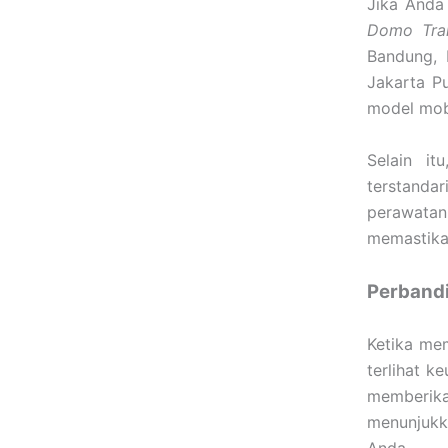
Jika Anda 
Domo Tran
Bandung, 
Jakarta Pu
model mob
Selain i
terstanda
perawatan
memastika
Perband
Ketika m
terlihat k
memberika
menunjukk
Anda.