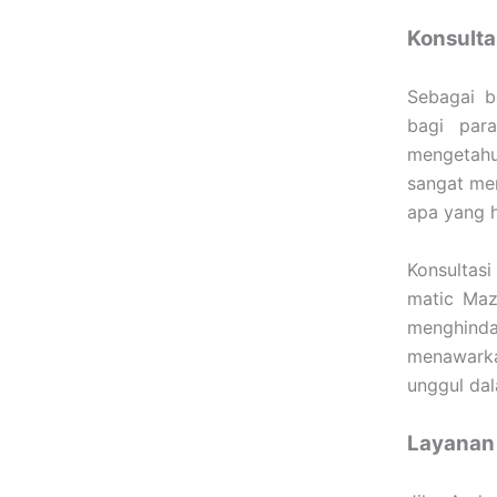
Konsulta
Sebagai b
bagi para
mengetahu
sangat me
apa yang h
Konsultas
matic Maz
menghinda
menawarka
unggul dal
Layanan 