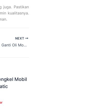
g juga. Pastikan
in kualitasnya.
man.
NEXT
Tempat Bengkel Ganti Oli Mobil Bandung Spesialis Matic Yang Dipercaya Pelanggan
engkel Mobil
atic
er