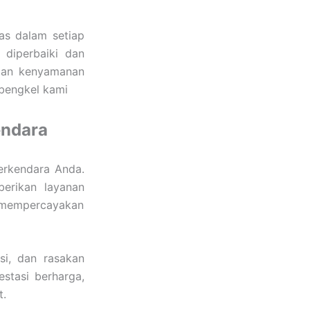
las dalam setiap
 diperbaiki dan
 dan kenyamanan
bengkel kami
endara
erkendara Anda.
erikan layanan
a mempercayakan
si, dan rasakan
estasi berharga,
t.