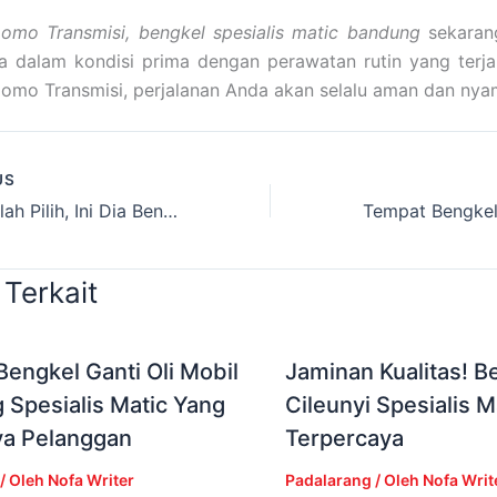
omo Transmisi, bengkel spesialis matic bandung
sekaran
 dalam kondisi prima dengan perawatan rutin yang terjam
omo Transmisi, perjalanan Anda akan selalu aman dan nya
US
Jangan Salah Pilih, Ini Dia Bengkel Mobil Mazda Jakarta Pusat Spesialis Matic
 Terkait
engkel Ganti Oli Mobil
Jaminan Kualitas! B
Spesialis Matic Yang
Cileunyi Spesialis M
ya Pelanggan
Terpercaya
/ Oleh
Nofa Writer
Padalarang
/ Oleh
Nofa Writ