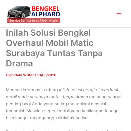
Lewati
Main
ke
Men
konten
Inilah Solusi Bengkel
Overhaul Mobil Matic
Surabaya Tuntas Tanpa
Drama
Oleh
Nofa Writer
/
10/05/2026
Mencari informasi tentang
inilah solusi bengkel overhaul
mobil matic surabaya tuntas tanpa drama
memang sangat
penting bagi Anda yang sering mengalami masalah
transmisi. Masalah seperti mobil yang kehilangan tenaga
bisa sangat mengganggu aktivitas harian.