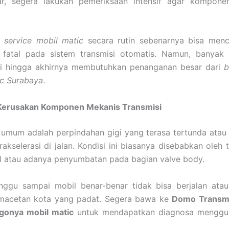
ar, segera lakukan pemeriksaan intensif agar kompone
n
service mobil matic
secara rutin sebenarnya bisa menc
 fatal pada sistem transmisi otomatis. Namun, banyak
ai hingga akhirnya membutuhkan penanganan besar dari
b
ic Surabaya
.
Kerusakan Komponen Mekanis Transmisi
g umum adalah perpindahan gigi yang terasa tertunda atau 
akselerasi di jalan. Kondisi ini biasanya disebabkan oleh 
il atau adanya penyumbatan pada bagian valve body.
nggu sampai mobil benar-benar tidak bisa berjalan atau
macetan kota yang padat. Segera bawa ke
Domo Transmi
agonya mobil matic
untuk mendapatkan diagnosa menggun