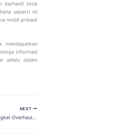
 berhenti total
ana seperti ini
pa mobil pribadi
ya mendapatkan
Semoga informasi
r selalu dalam
NEXT
Inilah Solusi Bengkel Overhaul Mobil Matic Surabaya Tuntas Tanpa Drama