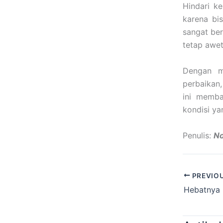
Hindari k
karena bi
sangat ber
tetap awet
Dengan m
perbaikan,
ini memba
kondisi ya
Penulis:
No
PREVIO