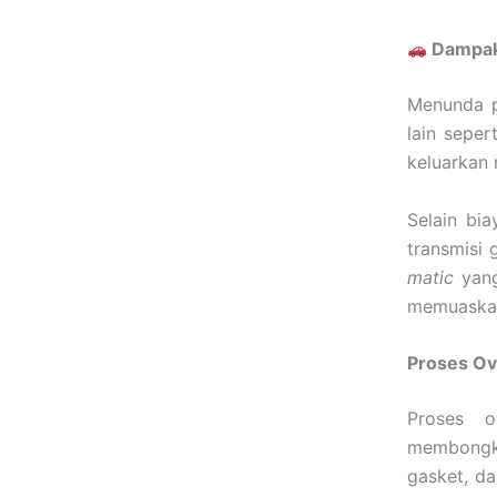
Dampak 
Menunda p
lain seper
keluarkan 
Selain bi
transmisi 
matic
yang
memuaska
Proses Ov
Proses o
membongkar
gasket, d