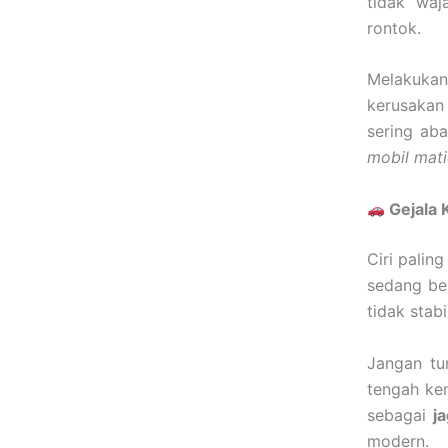
tidak waj
rontok.
Melakuka
kerusakan
sering ab
mobil mat
Gejala 
Ciri palin
sedang ber
tidak stab
Jangan tu
tengah ke
sebagai
j
modern.