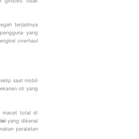
n girboks tidak
egah terjadinya
 pengguna yang
engkel overhaul
selip saat mobil
tekanan oli yang
 macet total di
si
yang dikenal
akan peralatan