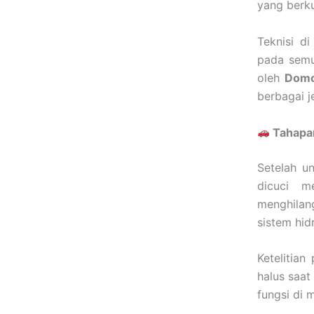
yang berku
Teknisi d
pada semua
oleh
Domo
berbagai j
Tahapa
Setelah un
dicuci m
menghilan
sistem hidr
Ketelitian
halus saat
fungsi di 