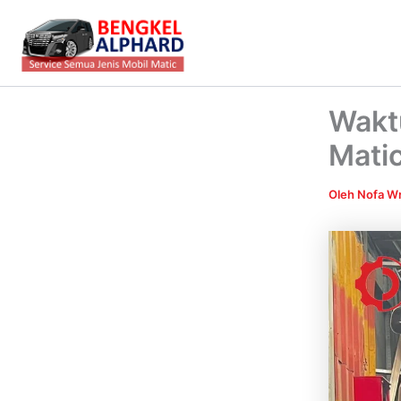
Lewati
ke
konten
Waktu
Matic
Oleh
Nofa Wr