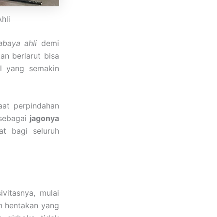
hli
abaya ahli
demi
an berlarut bisa
l yang semakin
aat perpindahan
sebagai
jagonya
at bagi seluruh
vitasnya, mulai
an hentakan yang