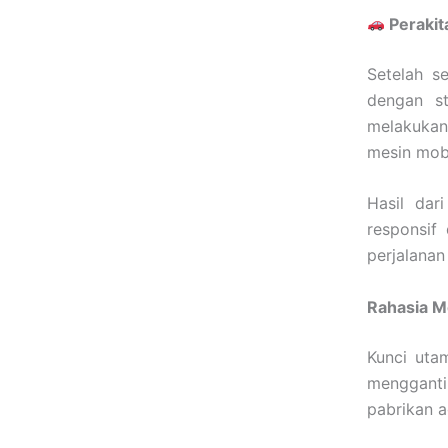
Perakit
Setelah s
dengan st
melakukan 
mesin mobi
Hasil dar
responsif
perjalanan
Rahasia M
Kunci uta
mengganti 
pabrikan a