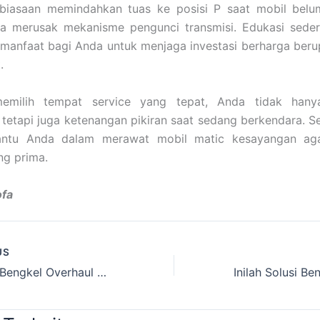
ebiasaan memindahkan tuas ke posisi P saat mobil belum
sa merusak mekanisme pengunci transmisi. Edukasi sederh
manfaat bagi Anda untuk menjaga investasi berharga beru
.
emilih tempat service yang tepat, Anda tidak han
 tetapi juga ketenangan pikiran saat sedang berkendara. 
ntu Anda dalam merawat mobil matic kesayangan aga
ng prima.
fa
US
Hebatnya Bengkel Overhaul Mobil Matic Surabaya Spesialis Mobil Responsif