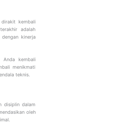
dirakit kembali
erakhir adalah
n dengan kinerja
l Anda kembali
mbali menikmati
endala teknis.
 disiplin dalam
omendasikan oleh
imal.