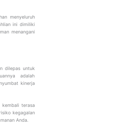
han menyeluruh
ian ini dimiliki
aman menangani
an dilepas untuk
uannya adalah
nyumbat kinerja
l kembali terasa
 risiko kegagalan
yamanan Anda.