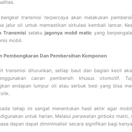
alitas.
i
bengkel transmisi terpercaya
akan melakukan pembersi
 jalur oli untuk memastikan sirkulasi kembali lancar. Keahl
 Transmisi
selaku
jagonya mobil matic
yang berpengal
enis mobil.
n Pembongkaran Dan Pembersihan Komponen
it transmisi diturunkan, setiap baut dan bagian kecil ak
enggunakan cairan pembersih khusus otomotif. Tuj
gkan endapan lumpur oli atau serbuk besi yang bisa me
olik.
 pada tahap ini sangat menentukan hasil akhir agar mobi
 digunakan untuk harian. Melalui
perawatan girboks matic
,
masa depan dapat diminimalisir secara signifikan bagi ken