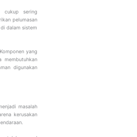
g cukup sering
rikan pelumasan
di dalam sistem
i. Komponen yang
ga membutuhkan
aman digunakan
menjadi masalah
arena kerusakan
kendaraan.