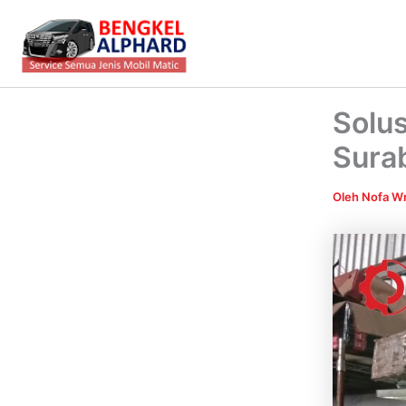
Lewati
ke
konten
Solus
Sura
Oleh
Nofa Wr