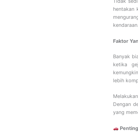
Tidak sed
hentakan 
mengurang
kendaraan
Faktor Y
Banyak bi
ketika ge
kemungkin
lebih kom
Melakukan
Dengan de
yang meme
Penting