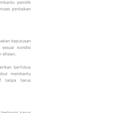
embantu pemilik
roses perbaikan
pakan keputusan
sesuai kondisi
 efisien.
erikan berfokus
sebut membantu
if tanpa harus
 berbagai kasus