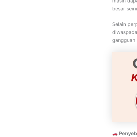
masih dapa
besar seir
Selain per
diwaspadai
gangguan 
Penyeba