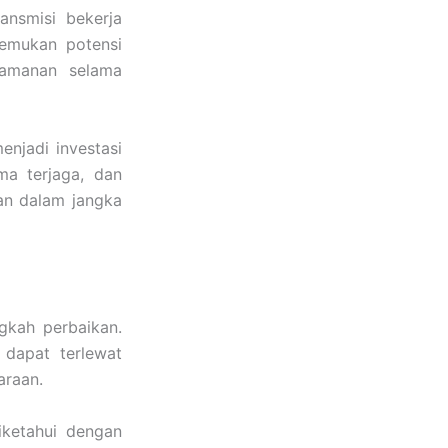
nsmisi bekerja
emukan potensi
amanan selama
enjadi investasi
a terjaga, dan
an dalam jangka
gkah perbaikan.
 dapat terlewat
araan.
iketahui dengan