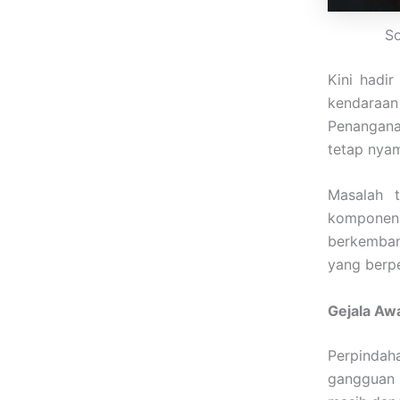
So
Kini hadi
kendaraan
Penangana
tetap nyam
Masalah t
komponen 
berkemban
yang berp
Gejala Aw
Perpindah
gangguan 