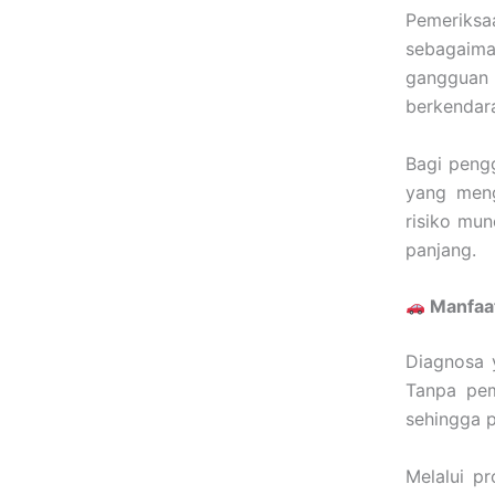
Pemeriksa
sebagaima
gangguan
berkendara
Bagi pen
yang meng
risiko mun
panjang.
Manfaat
Diagnosa 
Tanpa pem
sehingga p
Melalui p