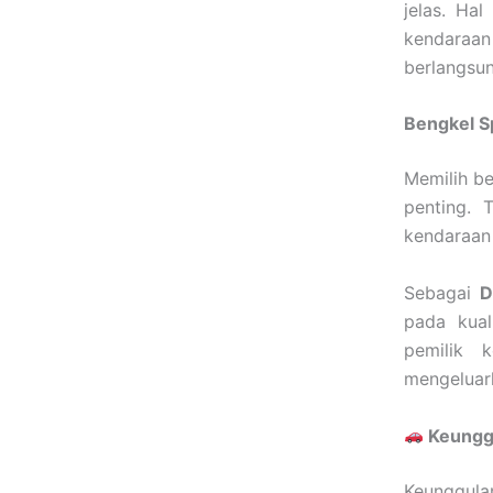
jelas. Ha
kendaraan
berlangsun
Bengkel S
Memilih be
penting. 
kendaraan 
Sebagai
D
pada kual
pemilik 
mengeluark
Keunggu
Keunggula