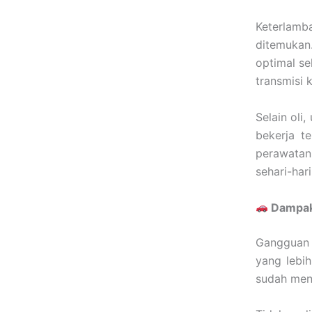
Keterlamb
ditemukan
optimal s
transmisi 
Selain oli
bekerja t
perawatan
sehari-hari
Dampak 
Gangguan 
yang lebi
sudah meny