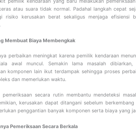
ikit pemilik kendaraan yang baru melakukan pemeriksaan
keras atau suara tidak normal. Padahal langkah cepat s
i risiko kerusakan berat sekaligus menjaga efisiensi 
.
ang Membuat Biaya Membengkak
aya perbaikan meningkat karena pemilik kendaraan menu
jala awal muncul. Semakin lama masalah dibiarkan,
an komponen lain ikut terdampak sehingga proses perba
pleks dan memerlukan waktu.
 pemeriksaan secara rutin membantu mendeteksi masala
mikian, kerusakan dapat ditangani sebelum berkembang 
rlukan penggantian banyak komponen serta biaya yang jau
nya Pemeriksaan Secara Berkala