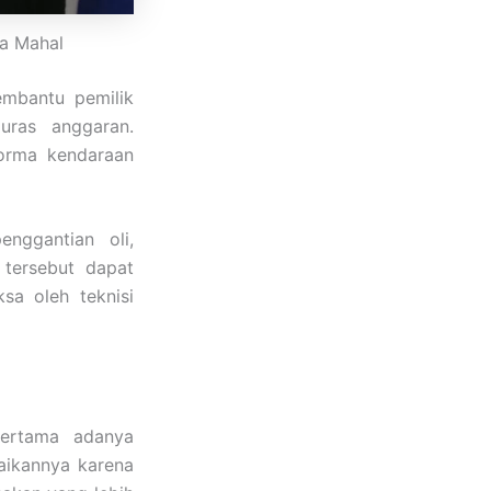
pa Mahal
mbantu pemilik
uras anggaran.
orma kendaraan
nggantian oli,
 tersebut dapat
sa oleh teknisi
pertama adanya
aikannya karena