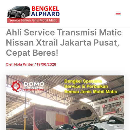
Lewati
Main
ke
Men
konten
Ahli Service Transmisi Matic
Nissan Xtrail Jakarta Pusat,
Cepat Beres!
Oleh
Nofa Writer
/
18/06/2026