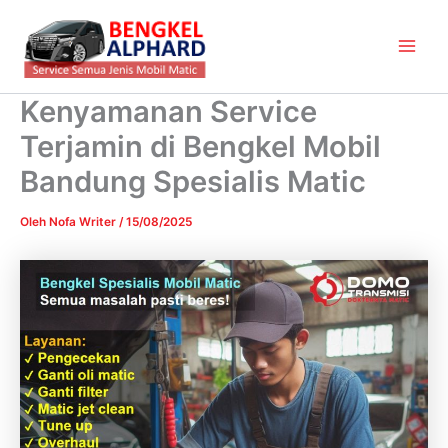
Lewati
Main
ke
Men
konten
Kenyamanan Service
Terjamin di Bengkel Mobil
Bandung Spesialis Matic
Oleh
Nofa Writer
/
15/08/2025