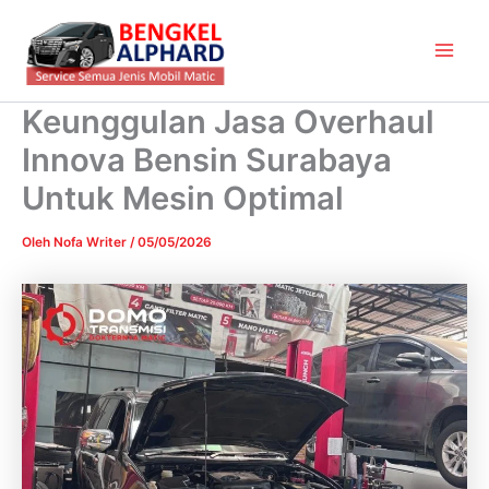
Lewati
Main
ke
Men
konten
Keunggulan Jasa Overhaul
Innova Bensin Surabaya
Untuk Mesin Optimal
Oleh
Nofa Writer
/
05/05/2026