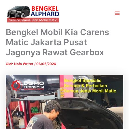
Lewati
Main
ke
Men
konten
Bengkel Mobil Kia Carens
Matic Jakarta Pusat
Jagonya Rawat Gearbox
Oleh
Nofa Writer
/
06/05/2026