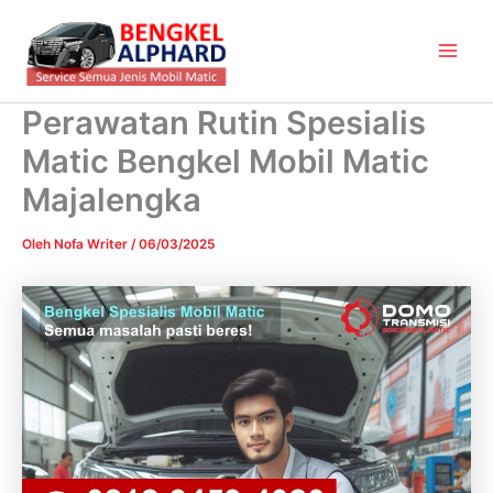
Lewati
Main
ke
Men
konten
Perawatan Rutin Spesialis
Matic Bengkel Mobil Matic
Majalengka
Oleh
Nofa Writer
/
06/03/2025