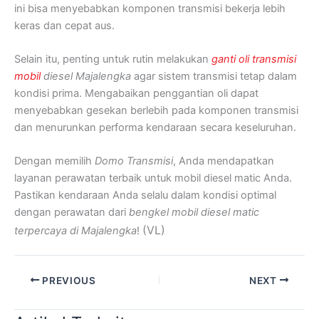
ini bisa menyebabkan komponen transmisi bekerja lebih
keras dan cepat aus.
Selain itu, penting untuk rutin melakukan
ganti oli transmisi
mobil
diesel Majalengka
agar sistem transmisi tetap dalam
kondisi prima. Mengabaikan penggantian oli dapat
menyebabkan gesekan berlebih pada komponen transmisi
dan menurunkan performa kendaraan secara keseluruhan.
Dengan memilih
Domo Transmisi
, Anda mendapatkan
layanan perawatan terbaik untuk mobil diesel matic Anda.
Pastikan kendaraan Anda selalu dalam kondisi optimal
dengan perawatan dari
bengkel mobil diesel matic
(VL)
terpercaya di Majalengka
!
PREVIOUS
NEXT