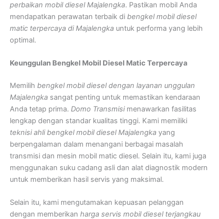
perbaikan mobil diesel Majalengka
. Pastikan mobil Anda
mendapatkan perawatan terbaik di
bengkel mobil diesel
matic terpercaya di Majalengka
untuk performa yang lebih
optimal.
Keunggulan Bengkel Mobil Diesel Matic Terpercaya
Memilih
bengkel mobil diesel dengan layanan unggulan
Majalengka
sangat penting untuk memastikan kendaraan
Anda tetap prima.
Domo Transmisi
menawarkan fasilitas
lengkap dengan standar kualitas tinggi. Kami memiliki
teknisi ahli bengkel mobil diesel Majalengka
yang
berpengalaman dalam menangani berbagai masalah
transmisi dan mesin mobil matic diesel. Selain itu, kami juga
menggunakan suku cadang asli dan alat diagnostik modern
untuk memberikan hasil servis yang maksimal.
Selain itu, kami mengutamakan kepuasan pelanggan
dengan memberikan
harga servis mobil diesel terjangkau