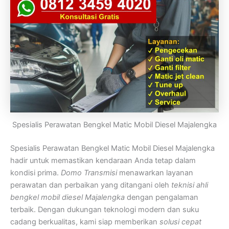
Spesialis Perawatan Bengkel Matic Mobil Diesel Majalengka
Spesialis Perawatan Bengkel Matic Mobil Diesel Majalengka
hadir untuk memastikan kendaraan Anda tetap dalam
kondisi prima.
Domo Transmisi
menawarkan layanan
perawatan dan perbaikan yang ditangani oleh
teknisi ahli
bengkel mobil diesel Majalengka
dengan pengalaman
terbaik. Dengan dukungan teknologi modern dan suku
cadang berkualitas, kami siap memberikan
solusi cepat