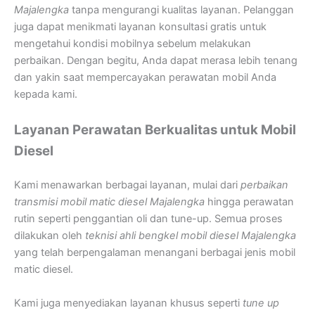
Majalengka
tanpa mengurangi kualitas layanan. Pelanggan
juga dapat menikmati layanan konsultasi gratis untuk
mengetahui kondisi mobilnya sebelum melakukan
perbaikan. Dengan begitu, Anda dapat merasa lebih tenang
dan yakin saat mempercayakan perawatan mobil Anda
kepada kami.
Layanan Perawatan Berkualitas untuk Mobil
Diesel
Kami menawarkan berbagai layanan, mulai dari
perbaikan
transmisi mobil matic diesel Majalengka
hingga perawatan
rutin seperti penggantian oli dan tune-up. Semua proses
dilakukan oleh
teknisi ahli bengkel mobil diesel Majalengka
yang telah berpengalaman menangani berbagai jenis mobil
matic diesel.
Kami juga menyediakan layanan khusus seperti
tune up