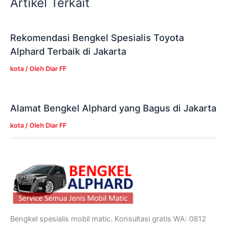
Artikel Terkait
Rekomendasi Bengkel Spesialis Toyota
Alphard Terbaik di Jakarta
kota
/ Oleh
Diar FF
Alamat Bengkel Alphard yang Bagus di Jakarta
kota
/ Oleh
Diar FF
Bengkel spesialis mobil matic. Konsultasi gratis WA: 0812