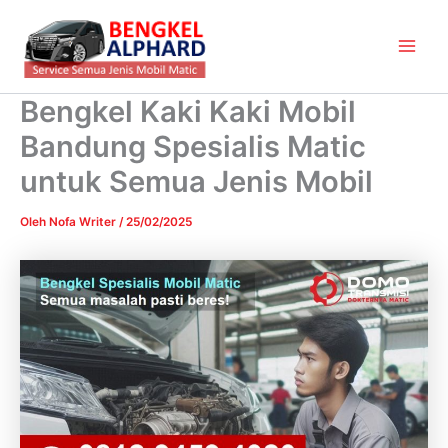
Lewati
Main
ke
Men
konten
Bengkel Kaki Kaki Mobil
Bandung Spesialis Matic
untuk Semua Jenis Mobil
Oleh
Nofa Writer
/
25/02/2025