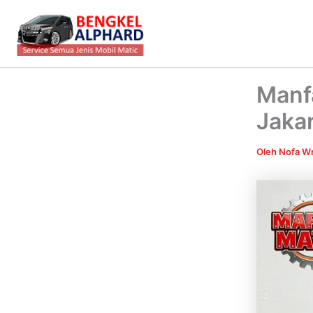
Lewati
ke
konten
Manf
Jakar
Oleh
Nofa Wr