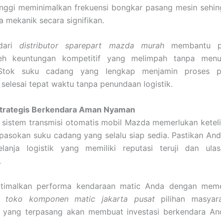
inggi meminimalkan frekuensi bongkar pasang mesin seh
a mekanik secara signifikan.
dari
distributor sparepart mazda murah
membantu pe
eh keuntungan kompetitif yang melimpah tanpa menu
. Stok suku cadang yang lengkap menjamin proses p
selesai tepat waktu tanpa penundaan logistik.
trategis Berkendara Aman Nyaman
sistem transmisi otomatis mobil Mazda memerlukan ketelit
asokan suku cadang yang selalu siap sedia. Pastikan And
lanja logistik yang memiliki reputasi teruji dan ulas
.
ptimalkan performa kendaraan matic Anda dengan me
di
toko komponen matic jakarta pusat
pilihan masyara
yang terpasang akan membuat investasi berkendara And