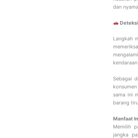
dan nyama
Deteksi
Langkah m
memeriksa
mengalami
kendaraan
Sebagai
d
konsumen 
sama ini 
barang tir
Manfaat I
Memilih 
jangka p