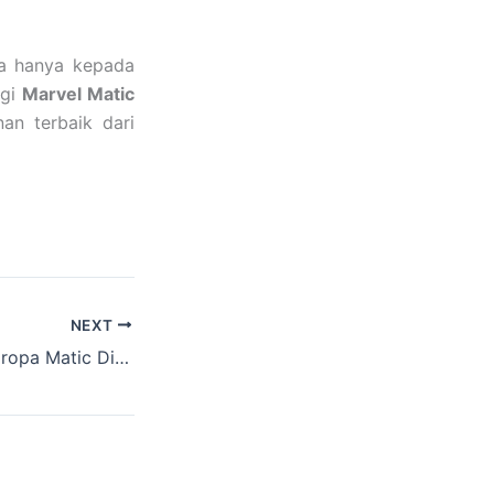
da hanya kepada
ngi
Marvel Matic
an terbaik dari
NEXT
Bengkel Mobil Eropa Matic Di Jakarta Utara Berstandar Internasional Terbaik