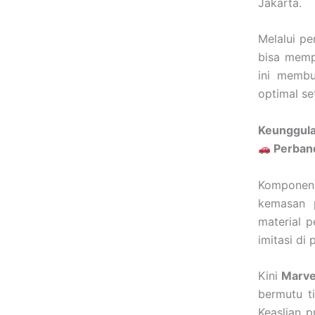
Jakarta.
Melalui p
bisa memp
ini membu
optimal se
Keunggula
Perband
Komponen 
kemasan p
material 
imitasi di 
Kini
Marvel
bermutu t
Keaslian 