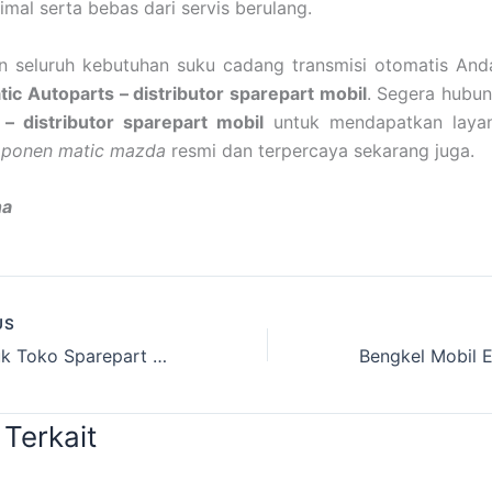
imal serta bebas dari servis berulang.
n seluruh kebutuhan suku cadang transmisi otomatis An
ic Autoparts – distributor sparepart mobil
. Segera hubu
 – distributor sparepart mobil
untuk mendapatkan layan
mponen matic mazda
resmi dan terpercaya sekarang juga.
na
US
Cek Produk Toko Sparepart Mobil Mazda Jakarta Pusat Yang Paling Awet
 Terkait