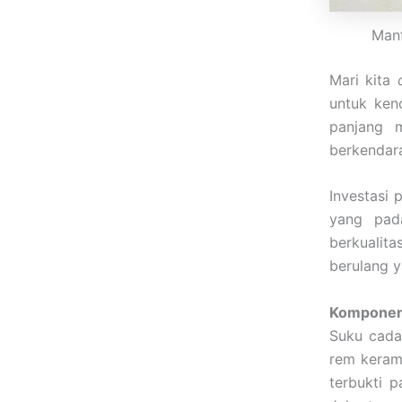
Manf
Mari kita
untuk ken
panjang m
berkendar
Investasi 
yang pad
berkualit
berulang y
Komponen 
Suku cadan
rem kerami
terbukti 