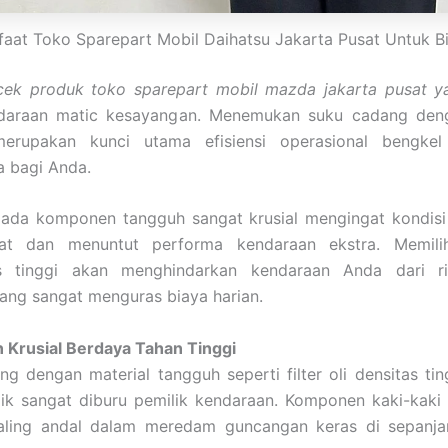
aat Toko Sparepart Mobil Daihatsu Jakarta Pusat Untuk B
cek produk toko sparepart mobil mazda jakarta pusat y
daraan matic kesayangan. Menemukan suku cadang den
erupakan kunci utama efisiensi operasional bengke
a bagi Anda.
pada komponen tangguh sangat krusial mengingat kondisi 
at dan menuntut performa kendaraan ekstra. Memil
as tinggi akan menghindarkan kendaraan Anda dari ri
ang sangat menguras biaya harian.
Krusial Berdaya Tahan Tinggi
g dengan material tangguh seperti filter oli densitas t
k sangat diburu pemilik kendaraan. Komponen kaki-kaki b
paling andal dalam meredam guncangan keras di sepanja