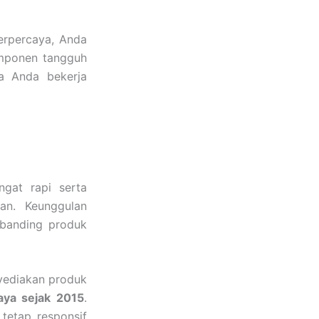
erpercaya, Anda
mponen tangguh
a Anda bekerja
gat rapi serta
an. Keunggulan
ibanding produk
yediakan produk
aya sejak 2015
.
tetap responsif