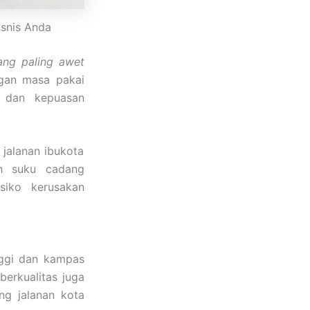
isnis Anda
ang paling awet
gan masa pakai
l dan kepuasan
jalanan ibukota
ih suku cadang
siko kerusakan
inggi dan kampas
erkualitas juga
ng jalanan kota