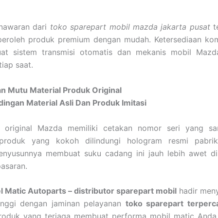
enawaran dari
toko sparepart mobil mazda jakarta pusat
t
eroleh produk premium dengan mudah. Ketersediaan ko
at sistem transmisi otomatis dan mekanis mobil Mazd
tiap saat.
n Mutu Material Produk Original
ingan Material Asli Dan Produk Imitasi
original Mazda memiliki cetakan nomor seri yang san
roduk yang kokoh dilindungi hologram resmi pabrik
penyusunnya membuat suku cadang ini jauh lebih awet d
pasaran.
 Matic Autoparts – distributor sparepart mobil
hadir men
inggi dengan jaminan pelayanan
toko sparepart terperc
produk yang terjaga membuat performa mobil matic Anda 