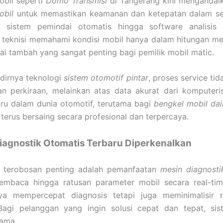
obil seperti
Domo Transmisi
di Tangerang kini menganda
obil
untuk memastikan keamanan dan ketepatan dalam se
i sistem pemindai otomatis hingga software analisis m
eknisi memahami kondisi mobil hanya dalam hitungan meni
lai tambah yang sangat penting bagi pemilik mobil matic.
dirnya teknologi
sistem otomotif pintar
, proses service tid
n perkiraan, melainkan atas data akurat dari komputeris
ru dalam dunia otomotif, terutama bagi
bengkel mobil dai
 terus bersaing secara profesional dan terpercaya.
iagnostik Otomatis Terbaru Diperkenalkan
u terobosan penting adalah pemanfaatan
mesin diagnosti
baca hingga ratusan parameter mobil secara real-time
ya mempercepat diagnosis tetapi juga meminimalisir r
Bagi pelanggan yang ingin solusi cepat dan tepat, sis
tama.