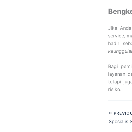
Bengke
Jika Anda
service, m
hadir seb
keunggulan
Bagi pemi
layanan de
tetapi ju
risiko.
PREVIO