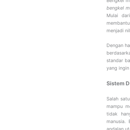
Bengkel m
bengkel m
Mulai dar
membantu t
menjadi ni
Dengan ha
berdasarka
standar ba
yang ingin
Sistem D
Salah sat
mampu mem
tidak han
manusia. 
andalan u