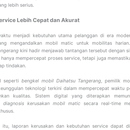
ng lebih serius.
ervice Lebih Cepat dan Akurat
 waktu menjadi kebutuhan utama pelanggan di era moder
ng mengandalkan mobil matic untuk mobilitas haria
angerang
kini hadir menjawab tantangan tersebut dengan sis
 hanya mempercepat proses service, tetapi juga memastika
ap tindakan.
l seperti
bengkel mobil Daihatsu Tangerang
, pemilik mo
keunggulan teknologi terkini dalam mempercepat waktu p
kan kualitas. Sistem digital yang diterapkan memung
an
diagnosis kerusakan mobil matic
secara real-time me
husus.
 itu, laporan kerusakan dan kebutuhan service dapat di