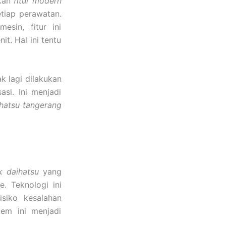
lkan
fitur modern
tiap perawatan.
esin, fitur ini
t. Hal ini tentu
ak lagi dilakukan
asi. Ini menjadi
hatsu tangerang
k daihatsu
yang
. Teknologi ini
isiko kesalahan
tem ini menjadi