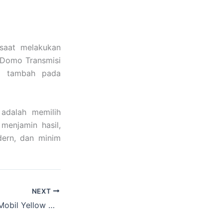
saat melakukan
. Domo Transmisi
ai tambah pada
 adalah memilih
 menjamin hasil,
dern, dan minim
NEXT
Franchise Cuci Mobil Yellow Peluang Usaha Kekinian