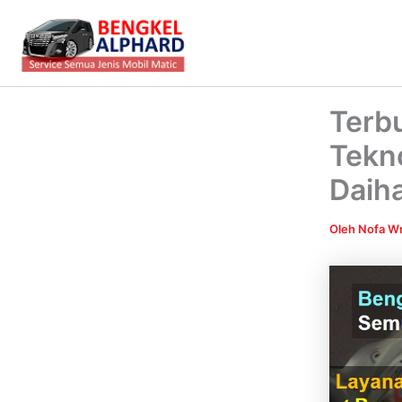
Lewati
ke
konten
Terb
Tekn
Daih
Oleh
Nofa Wr