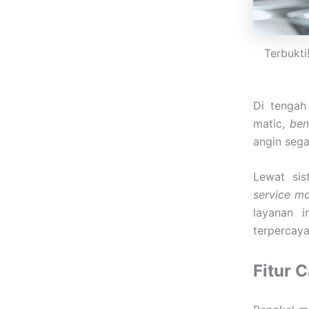
Terbukt
Di tengah
matic,
ben
angin sega
Lewat sis
service m
layanan i
terpercaya
Fitur 