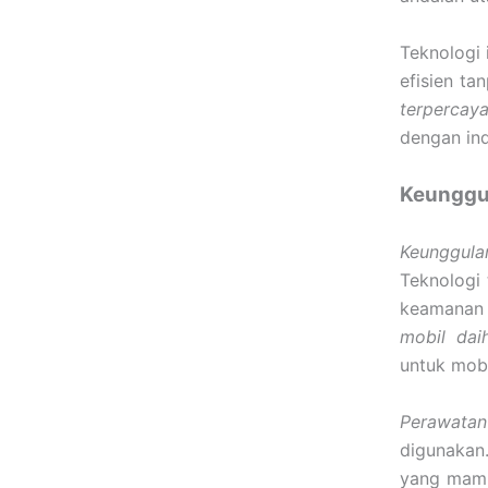
Teknologi 
efisien ta
terpercay
dengan indu
Keunggul
Keunggula
Teknologi 
keamanan 
mobil dai
untuk mobi
Perawatan
digunakan
yang mamp