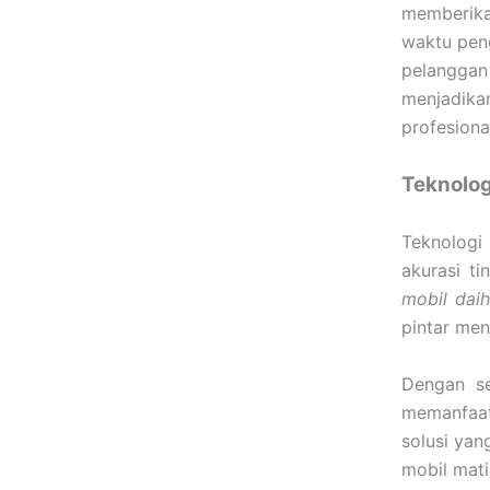
memberik
waktu peng
pelanggan
menjadik
profesional
Teknolog
Teknologi
akurasi t
mobil daih
pintar men
Dengan se
memanfaa
solusi yan
mobil matic