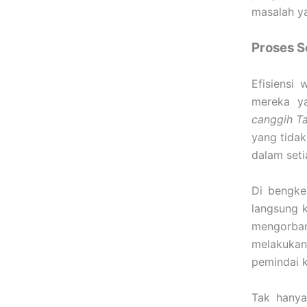
masalah ya
Proses S
Efisiensi
mereka ya
canggih T
yang tidak
dalam seti
Di bengke
langsung 
mengorban
melakuk
pemindai k
Tak hanya