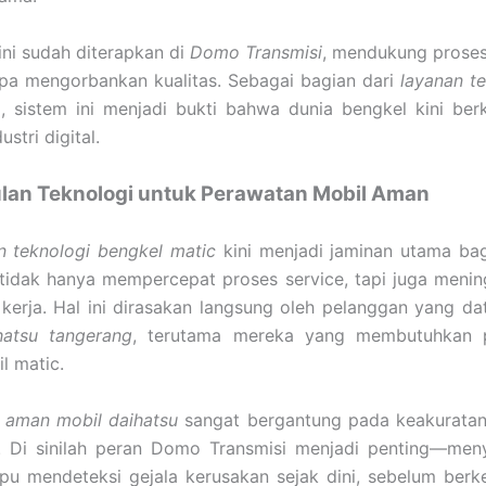
ini sudah diterapkan di
Domo Transmisi
, mendukung proses
npa mengorbankan kualitas. Sebagai bagian dari
layanan t
a
, sistem ini menjadi bukti bahwa dunia bengkel kini ber
stri digital.
an Teknologi untuk Perawatan Mobil Aman
n teknologi bengkel matic
kini menjadi jaminan utama bag
tidak hanya mempercepat proses service, tapi juga menin
kerja. Hal ini dirasakan langsung oleh pelanggan yang d
hatsu tangerang
, terutama mereka yang membutuhkan p
l matic.
 aman mobil daihatsu
sangat bergantung pada keakuratan
. Di sinilah peran Domo Transmisi menjadi penting—men
u mendeteksi gejala kerusakan sejak dini, sebelum ber