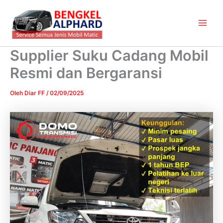
Lewati
Main
ke
Men
konten
Supplier Suku Cadang Mobil
Resmi dan Bergaransi
Oleh
Diar FF
/
02/09/2025