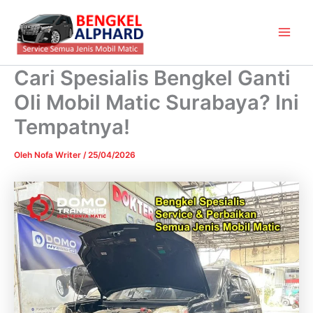
Lewati
Main
ke
Men
konten
Cari Spesialis Bengkel Ganti
Oli Mobil Matic Surabaya? Ini
Tempatnya!
Oleh
Nofa Writer
/
25/04/2026