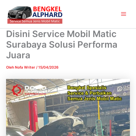
Lewati
Main
ke
Men
konten
Disini Service Mobil Matic
Surabaya Solusi Performa
Juara
Oleh
Nofa Writer
/
15/04/2026