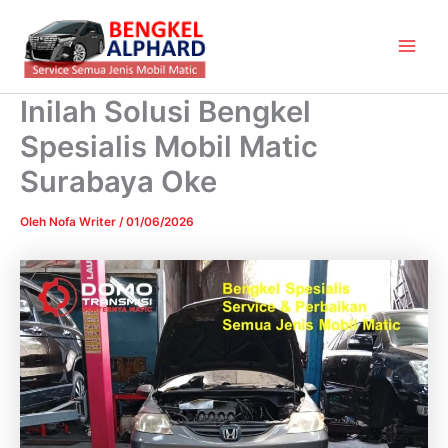
Lewati
Main
ke
Men
konten
Inilah Solusi Bengkel
Spesialis Mobil Matic
Surabaya Oke
Oleh
Nofa Writer
/
01/06/2026