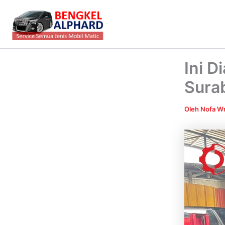
Lewati
ke
konten
Ini D
Sura
Oleh
Nofa Wr