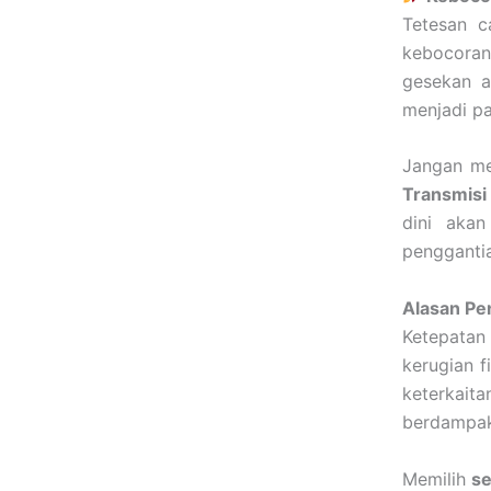
Tetesan c
kebocoran
gesekan a
menjadi pa
Jangan me
Transmisi
dini aka
pengganti
Alasan Pe
Ketepatan
kerugian f
keterkait
berdampak
Memilih
se