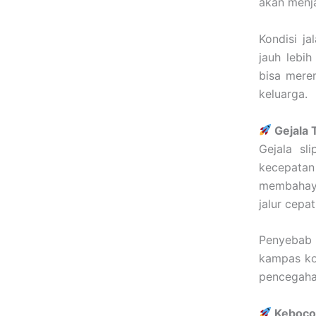
akan menja
Kondisi j
jauh lebi
bisa mere
keluarga.
Gejala 
Gejala sl
kecepatan
membahaya
jalur cepat
Penyebab u
kampas ko
pencegahan
Kebocor