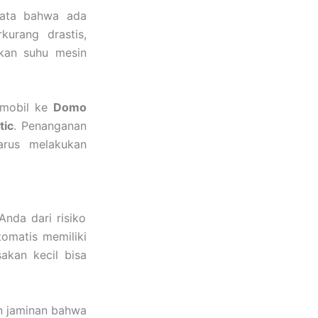
yata bahwa ada
kurang drastis,
kan suhu mesin
 mobil ke
Domo
tic
. Penanganan
arus melakukan
nda dari risiko
tomatis memiliki
akan kecil bisa
n jaminan bahwa