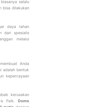
biasanya selalu
 bisa dilakukan
gar daya tahan
an dari
spesialis
nggan melalui
n membuat Anda
i adalah bentuk
gun kepercayaan
ebab kerusakan
ra fisik.
Domo