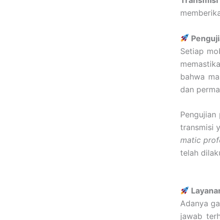
Transmisi
memberikan
Penguji
Setiap mob
memastika
bahwa mas
dan perma
Pengujian 
transmisi
matic prof
telah dilak
Layanan
Adanya ga
jawab terh