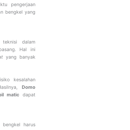
aktu pengerjaan
san bengkel yang
teknisi dalam
asang. Hal ini
at
yang banyak
isiko kesalahan
Hasilnya,
Domo
il matic
dapat
 bengkel harus