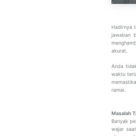
Hadirnya 
jawaban b
menghamba
akurat.
Anda tida
waktu terl
memastika
ramai.
Masalah T
Banyak pen
wajar saat