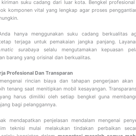
iriman suku cadang dari luar kota. Bengkel profesional 
tok komponen vital yang lengkap agar proses penggantian
mungkin.
 Anda hanya menggunakan suku cadang berkualitas a
 tetap terjaga untuk pemakaian jangka panjang. Layan
 matic surabaya
selalu mengutamakan kepuasan pela
an barang yang orisinal dan berkualitas.
rja Profesional Dan Transparan
 mengenai rincian biaya dan tahapan pengerjaan aka
ih tenang saat menitipkan mobil kesayangan. Transparans
s yang harus dimiliki oleh setiap bengkel guna memban
jang bagi pelanggannya.
hak mendapatkan penjelasan mendalam mengenai peny
im teknisi mulai melakukan tindakan perbaikan seca