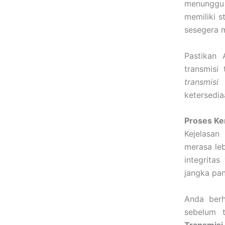
menunggu k
memiliki s
sesegera 
Pastikan
transmisi
transmisi
ketersedia
Proses Ke
Kejelasan
merasa leb
integrita
jangka pan
Anda ber
sebelum t