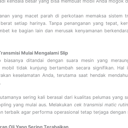
di kendala besar yang bisa membuat mobil Anda mogok di 
alanan yang macet parah di perkotaan memaksa sistem tr
h berat setiap harinya. Tanpa penanganan yang tepat, ke
mbet ke bagian lain dan merusak kenyamanan berkendar
Transmisi Mulai Mengalami Slip
ip biasanya ditandai dengan suara mesin yang meraun
 mobil tidak kunjung bertambah secara signifikan. Hal i
kan keselamatan Anda, terutama saat hendak mendahulu
.
tamanya sering kali berasal dari kualitas pelumas yang 
pling yang mulai aus. Melakukan
cek transmisi matic ruti
 terbaik agar performa operasional tetap terjaga dengan 
an Oli Yang Sering Terabaikan