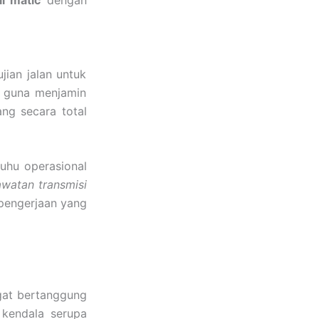
l matic
dengan
jian jalan untuk
l guna menjamin
ng secara total
suhu operasional
awatan transmisi
pengerjaan yang
gat bertanggung
 kendala serupa