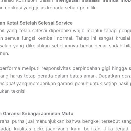
selalu konsisten dalam
mengatasi masalah semua mobi
 edukasi yang jelas kepada setiap pemilik.
an Ketat Setelah Selesai Service
il yang telah selesai diperbaiki wajib melalui tahap pengu
n semua fungsi kembali normal. Tahap ini sangat krusia
alah yang dikeluhkan sebelumnya benar-benar sudah hila
nen.
performa meliputi responsivitas perpindahan gigi hingga 
 yang harus tetap berada dalam batas aman. Dapatkan
per
esional
yang memberikan garansi penuh untuk setiap hasil 
ukan teknisi.
 Garansi Sebagai Jaminan Mutu
ransi purna jual menunjukkan bahwa bengkel tersebut san
adap kualitas pekerjaan yang kami berikan. Jika terjadi