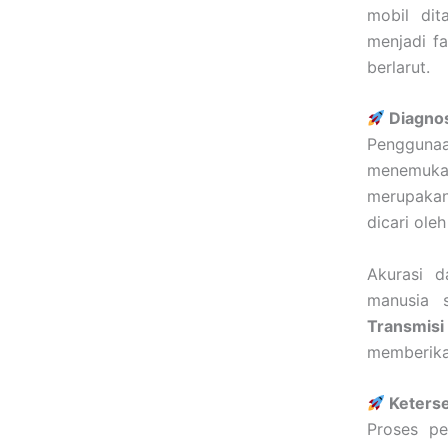
mobil dit
menjadi fa
berlarut.
Diagnos
Pengguna
menemukan
merupaka
dicari ole
Akurasi d
manusia s
Transmisi
memberika
Keterse
Proses pe