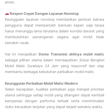
aman.
Respon Cepat Dengan Layanan Nonstop
Keunggulan layanan nonstop memberikan jaminan bahwa
pengguna dapat memperoleh bantuan kapan saja tanpa
harus menunggu lama terutama dalam kondisi darurat yang
membutuhkan penanganan segera agar mobil tidak
semakin rusak.
Hal ini menjadikan
Domo Transmisi ahlinya mobil matic
sebagai pilihan utama dalam mendapatkan
Solusi Bengkel
Mobil Matic Surabaya 24 Jam
yang responsif dan siap
membantu berbagai kebutuhan perbaikan mobil matic.
Keunggulan Perbaikan Mobil Matic Modern
Selain kecepatan, kualitas perbaikan juga menjadi prioritas
utama sehingga setiap mobil yang ditangani dapat kembali
beroperasi dengan performa terbaik serta meminimalisir
risiko kerusakan lanjutan yang dapat terjadi sewaktu waktu.