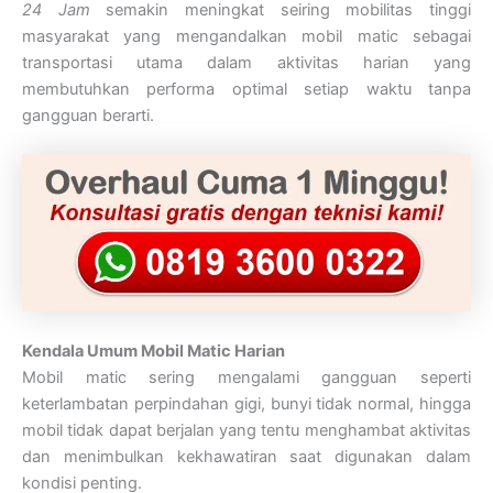
24 Jam
semakin meningkat seiring mobilitas tinggi
masyarakat yang mengandalkan mobil matic sebagai
transportasi utama dalam aktivitas harian yang
membutuhkan performa optimal setiap waktu tanpa
gangguan berarti.
Kendala Umum Mobil Matic Harian
Mobil matic sering mengalami gangguan seperti
keterlambatan perpindahan gigi, bunyi tidak normal, hingga
mobil tidak dapat berjalan yang tentu menghambat aktivitas
dan menimbulkan kekhawatiran saat digunakan dalam
kondisi penting.