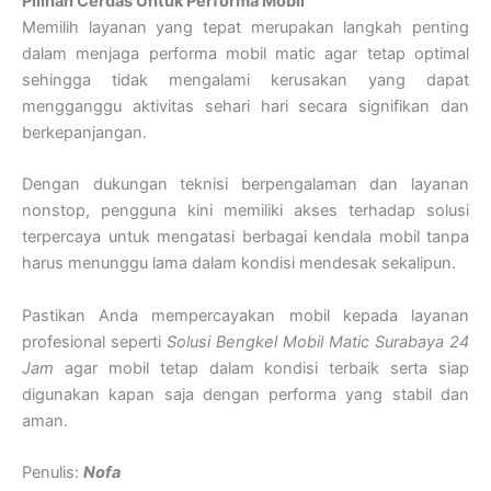
Pilihan Cerdas Untuk Performa Mobil
Memilih layanan yang tepat merupakan langkah penting
dalam menjaga performa mobil matic agar tetap optimal
sehingga tidak mengalami kerusakan yang dapat
mengganggu aktivitas sehari hari secara signifikan dan
berkepanjangan.
Dengan dukungan teknisi berpengalaman dan layanan
nonstop, pengguna kini memiliki akses terhadap solusi
terpercaya untuk mengatasi berbagai kendala mobil tanpa
harus menunggu lama dalam kondisi mendesak sekalipun.
Pastikan Anda mempercayakan mobil kepada layanan
profesional seperti
Solusi Bengkel Mobil Matic Surabaya 24
Jam
agar mobil tetap dalam kondisi terbaik serta siap
digunakan kapan saja dengan performa yang stabil dan
aman.
Penulis:
Nofa