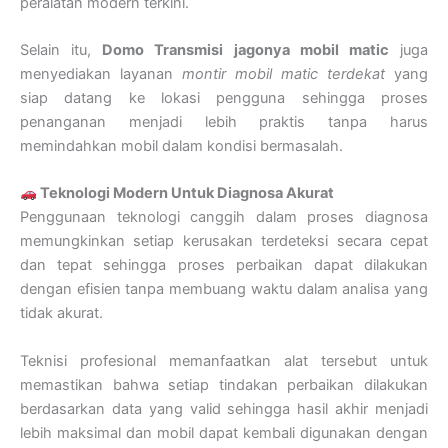
peralatan modern terkini.
Selain itu,
Domo Transmisi jagonya mobil matic
juga
menyediakan layanan
montir mobil matic terdekat
yang
siap datang ke lokasi pengguna sehingga proses
penanganan menjadi lebih praktis tanpa harus
memindahkan mobil dalam kondisi bermasalah.
Teknologi Modern Untuk Diagnosa Akurat
Penggunaan teknologi canggih dalam proses diagnosa
memungkinkan setiap kerusakan terdeteksi secara cepat
dan tepat sehingga proses perbaikan dapat dilakukan
dengan efisien tanpa membuang waktu dalam analisa yang
tidak akurat.
Teknisi profesional memanfaatkan alat tersebut untuk
memastikan bahwa setiap tindakan perbaikan dilakukan
berdasarkan data yang valid sehingga hasil akhir menjadi
lebih maksimal dan mobil dapat kembali digunakan dengan