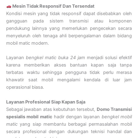
Mesin Tidak Responsif Dan Tersendat
Kondisi mesin yang tidak responsif dapat disebabkan oleh
gangguan pada sistem transmisi atau komponen
pendukung lainnya yang memerlukan pengecekan secara
menyeluruh oleh tenaga ahli berpengalaman dalam bidang
mobil matic modern.
Layanan
bengkel matic buka 24 jam
menjadi solusi efektif
karena memberikan akses bantuan kapan saja tanpa
terbatas waktu sehingga pengguna tidak perlu merasa
khawatir saat mobil mengalami kendala di luar jam
operasional biasa.
Layanan Profesional Siap Kapan Saja
Sebagai jawaban atas kebutuhan tersebut,
Domo Transmisi
spesialis mobil matic
hadir dengan layanan
bengkel mobil
matic
yang siap membantu berbagai permasalahan mobil
secara profesional dengan dukungan teknisi handal dan