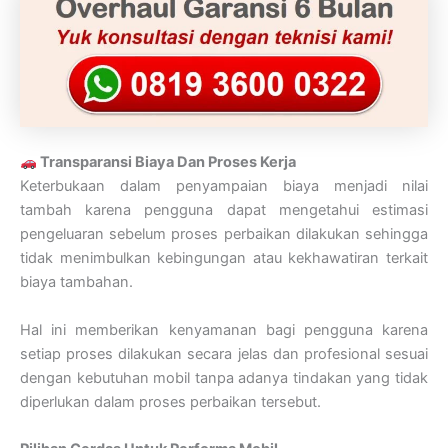
Transparansi Biaya Dan Proses Kerja
Keterbukaan dalam penyampaian biaya menjadi nilai
tambah karena pengguna dapat mengetahui estimasi
pengeluaran sebelum proses perbaikan dilakukan sehingga
tidak menimbulkan kebingungan atau kekhawatiran terkait
biaya tambahan.
Hal ini memberikan kenyamanan bagi pengguna karena
setiap proses dilakukan secara jelas dan profesional sesuai
dengan kebutuhan mobil tanpa adanya tindakan yang tidak
diperlukan dalam proses perbaikan tersebut.