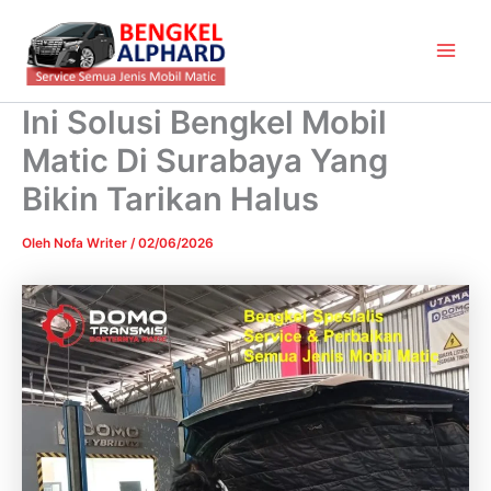
Lewati
Main
ke
Men
konten
Ini Solusi Bengkel Mobil
Matic Di Surabaya Yang
Bikin Tarikan Halus
Oleh
Nofa Writer
/
02/06/2026