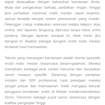
dapat disesuaikan dengan kebutuhan kendaraan Anda.
Mulai dari pengecekan berkala, perbaikan ringan, hingga
jasa perbaikan transmisi matic medan cepat terjamin
,
semua tersedia dengan sistem pemesanan yang mudah.
Pelanggan cukup melakukan reservasi melalui telepon atau
online, dan layanan langsung diproses tanpa harus antre
panjang. Dengan layanan secepat ini, tidak heran jika
bengkel ini disebut sebagai
bengkel mobil matic medan
terdekat hasil memuaskan
.
Teknisi yang menangani kendaraan adalah
teknisi spesialis
mobil matic medan terpercaya berpengalaman
. Mereka
memahami berbagai jenis sistem transmisi dan kerusakan
umum maupun spesifik. Didukung dengan peralatan
modern dan SOP profesional, hasil pekerjaan mereka
sangat presisi dan memuaskan. Inilah mengapa banyak
pengguna kendaraan matic di Medan merekomendasikan
Domo Transmisi
sebagai pusat servis terpercaya dengan
kualitas pengerjaan tinggi.