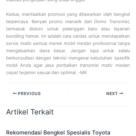
Kedua, manfaatkan promosi yang ditawarkan oleh bengkel
terpercaya. Banyak promo menarik dari
Domo Transmisi
,
termasuk diskon untuk pelanggan baru atau layanan
bundling hemat. Ini adalah cara cerdas untuk mendapatkan
servis matic semua merek mobil medan profesional
tanpa
mengeluarkan dana besar. Jangan lupa untuk selalu
berkonsultasi dengan teknisi mengenai kebutuhan spesifik
mobil Anda agar
jasa perbaikan transmisi matic medan
cepat terjamin
sesuai dan optimal. -MK
PREVIOUS
NEXT
Artikel Terkait
Rekomendasi Bengkel Spesialis Toyota