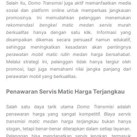
Selain itu,
Domo Transmisi
juga aktif memanfaatkan media
sosial dan platform online untuk memperluas jangkauan
promosinya. Ini memudahkan pelanggan menemukan
rekomendasi bengkel matic medan servis murah
berkualitas
hanya dengan satu klik. Informasi yang
disampaikan dikemas secara persuasif namun edukatif,
sehingga meningkatkan kesadaran akan pentingnya
perawatan mobil matic rutin medan harga bersahabat
.
Melalui strategi ini, pelanggan tidak hanya tergiur oleh
promosi, tapi juga memahami nilai jangka panjang dari
perawatan mobil yang berkualitas.
Penawaran Servis Matic Harga Terjangkau
Salah satu daya tarik utama
Domo Transmisi
adalah
penawaran harga yang sangat kompetitif.
Biaya servis
transmisi matic medan harga terjangkau
bukan hanya
slogan, tetapi benar-benar diterapkan dalam setiap layanan.
Pelanggan bisa mendapatkan servis lengkap, termasuk