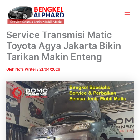
Lewati
Main
ke
Men
konten
Service Transmisi Matic
Toyota Agya Jakarta Bikin
Tarikan Makin Enteng
Oleh
Nofa Writer
/
21/04/2026