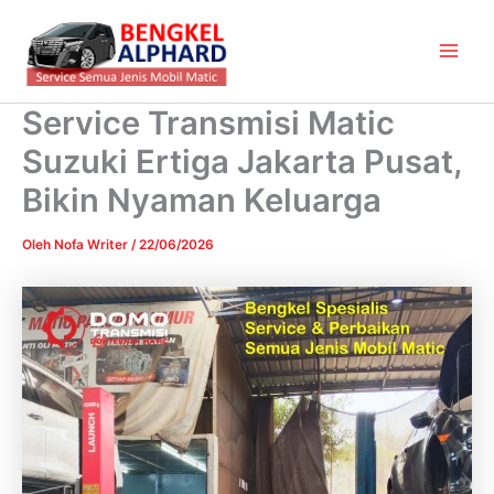
Lewati
Main
ke
Men
konten
Service Transmisi Matic
Suzuki Ertiga Jakarta Pusat,
Bikin Nyaman Keluarga
Oleh
Nofa Writer
/
22/06/2026