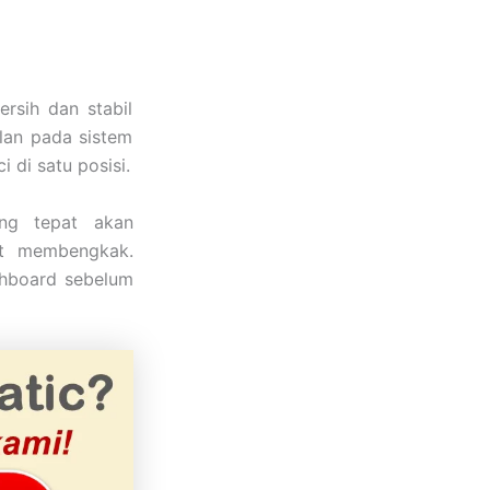
rsih dan stabil
lan pada sistem
 di satu posisi.
g tepat akan
at membengkak.
shboard sebelum