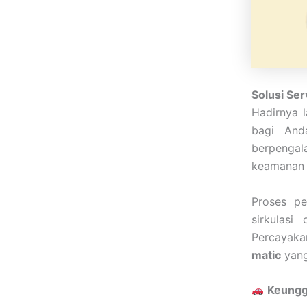
Solusi Ser
Hadirnya 
bagi Anda
berpengal
keamanan 
Proses pe
sirkulasi
Percayaka
matic
yang
Keungg