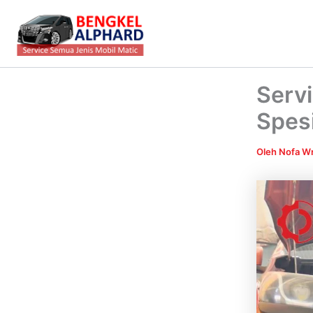
Lewati
ke
konten
Servi
Spesi
Oleh
Nofa Wr