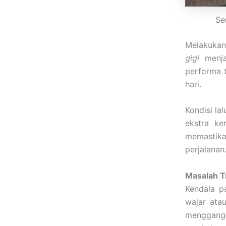
Se
Melakukan
gigi
menjad
performa t
hari.
Kondisi la
ekstra ke
memastika
perjalanan
Masalah T
Kendala p
wajar ata
menggangg