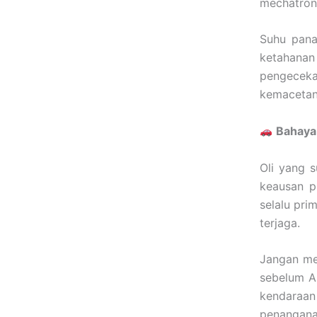
mechatron
Suhu pana
ketahana
pengeceka
kemacetan 
Bahaya
Oli yang 
keausan p
selalu pri
terjaga.
Jangan me
sebelum A
kendara
penanganan