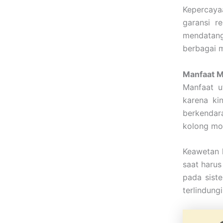
Kepercaya
garansi r
mendatan
berbagai m
Manfaat M
Manfaat u
karena ki
berkendar
kolong mob
Keawetan 
saat harus
pada sis
terlindung