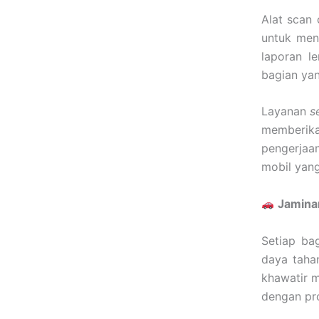
Alat scan
untuk men
laporan l
bagian yan
Layanan
s
memberika
pengerjaa
mobil yang
Jamina
Setiap ba
daya tahan
khawatir m
dengan pro