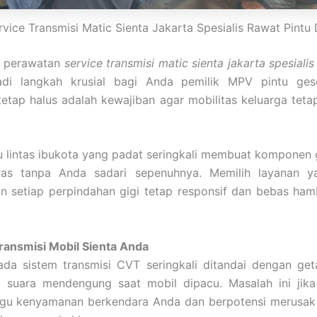
rvice Transmisi Matic Sienta Jakarta Spesialis Rawat Pintu 
 perawatan
service transmisi matic sienta jakarta spesiali
i langkah krusial bagi Anda pemilik MPV pintu gese
etap halus adalah kewajiban agar mobilitas keluarga tet
lu lintas ibukota yang padat seringkali membuat komponen
ras tanpa Anda sadari sepenuhnya. Memilih layanan y
n setiap perpindahan gigi tetap responsif dan bebas ham
.
ransmisi Mobil Sienta Anda
ada sistem transmisi CVT seringkali ditandai dengan get
u suara mendengung saat mobil dipacu. Masalah ini jika
u kenyamanan berkendara Anda dan berpotensi merusak 