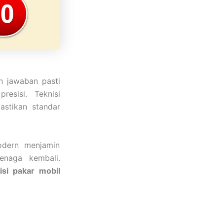
 jawaban pasti
esisi. Teknisi
stikan standar
odern menjamin
enaga kembali.
si
pakar mobil