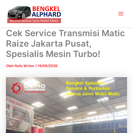
Lewati
Main
ke
Men
konten
Cek Service Transmisi Matic
Raize Jakarta Pusat,
Spesialis Mesin Turbo!
Oleh
Nofa Writer
/
19/06/2026