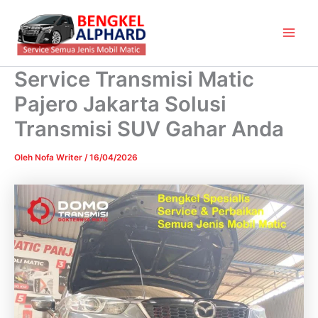
Lewati
Main
ke
Men
konten
Service Transmisi Matic
Pajero Jakarta Solusi
Transmisi SUV Gahar Anda
Oleh
Nofa Writer
/
16/04/2026