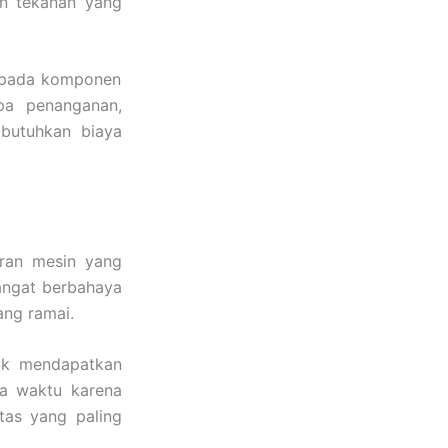
an tekanan yang
n pada komponen
npa penanganan,
butuhkan biaya
aran mesin yang
angat berbahaya
ang ramai.
uk mendapatkan
a waktu karena
tas yang paling