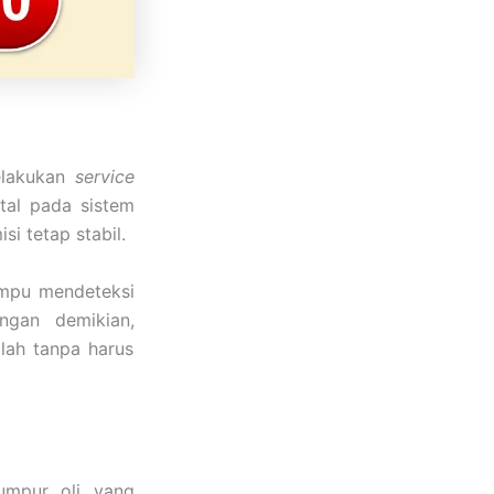
elakukan
service
tal pada sistem
si tetap stabil.
mpu mendeteksi
ngan demikian,
lah tanpa harus
umpur oli yang