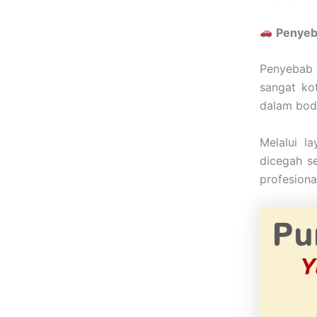
Penyeb
Penyebab p
sangat ko
dalam body
Melalui l
dicegah s
profesiona