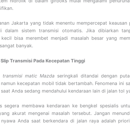
tem hidrolik di dalam girboks mulai mengalami penurun
ifikan.
alanan Jakarta yang tidak menentu mempercepat keausa
i dalam sistem transmisi otomatis. Jika dibiarkan ta
 kecil bisa merembet menjadi masalah besar yang mem
sangat banyak.
Slip Transmisi Pada Kecepatan Tinggi
p transmisi matic Mazda
seringkali ditandai dengan put
 namun kecepatan mobil tidak bertambah. Fenomena ini s
di saat Anda sedang mendahului kendaraan lain di jalan tol y
s segera membawa kendaraan ke bengkel spesialis unt
yang akurat mengenai masalah tersebut. Jangan menund
nyawa Anda saat berkendara di jalan raya adalah priori