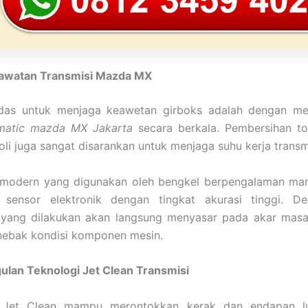
rawatan Transmisi Mazda MX
rdas untuk menjaga keawetan girboks adalah dengan m
 matic mazda MX Jakarta
secara berkala. Pembersihan to
oli juga sangat disarankan untuk menjaga suhu kerja transmi
 modern yang digunakan oleh bengkel berpengalaman ma
 sensor elektronik dengan tingkat akurasi tinggi. De
 yang dilakukan akan langsung menyasar pada akar masa
ebak kondisi komponen mesin.
lan Teknologi Jet Clean Transmisi
i Jet Clean mampu merontokkan kerak dan endapan l