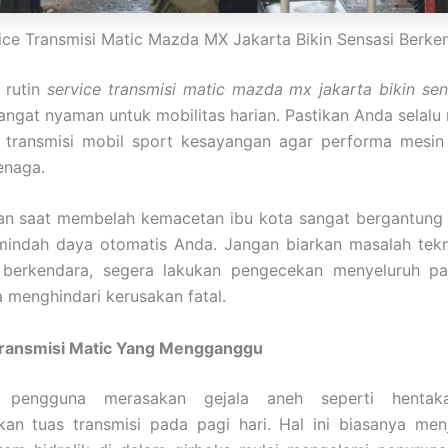
ice Transmisi Matic Mazda MX Jakarta Bikin Sensasi Berke
 rutin
service transmisi matic mazda mx jakarta bikin se
ngat nyaman untuk mobilitas harian. Pastikan Anda selalu
transmisi mobil sport kesayangan agar performa mesin 
enaga.
n saat membelah kemacetan ibu kota sangat bergantung
mindah daya otomatis Anda. Jangan biarkan masalah te
 berkendara, segera lakukan pengecekan menyeluruh pa
 menghindari kerusakan fatal.
ransmisi Matic Yang Mengganggu
li pengguna merasakan gejala aneh seperti hentak
an tuas transmisi pada pagi hari. Hal ini biasanya menj