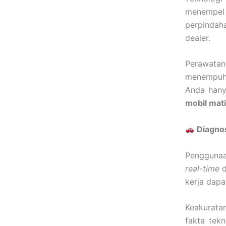
menempel 
perpindaha
dealer.
Perawatan 
menempuh 
Anda han
mobil mat
Diagnos
Penggunaa
real-time
d
kerja dapa
Keakurata
fakta tek