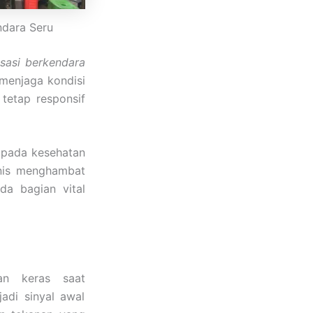
ndara Seru
nsasi berkendara
 menjaga kondisi
tetap responsif
 pada kesehatan
knis menghambat
da bagian vital
an keras saat
adi sinyal awal