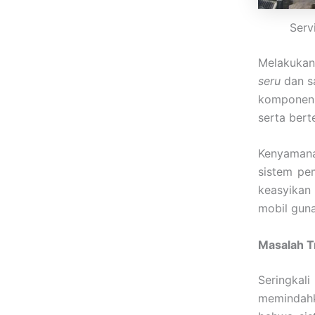
Serv
Melakukan
seru
dan sa
komponen 
serta bert
Kenyamana
sistem pe
keasyikan
mobil guna
Masalah T
Seringka
memindahk