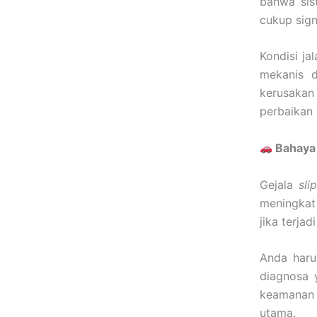
bahwa sis
cukup sign
Kondisi j
mekanis d
kerusakan
perbaikan 
Bahaya 
Gejala
sli
meningkat
jika terja
Anda haru
diagnosa 
keamanan 
utama.