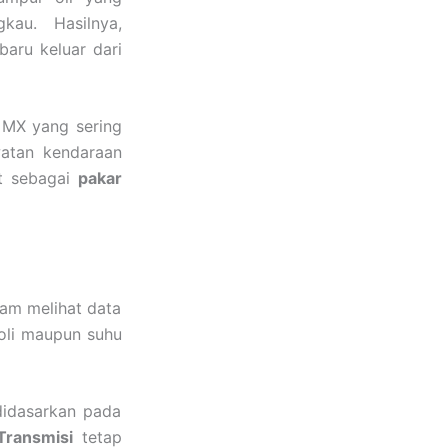
kau. Hasilnya,
baru keluar dari
 MX yang sering
watan kendaraan
t sebagai
pakar
am melihat data
 oli maupun suhu
didasarkan pada
ransmisi
tetap