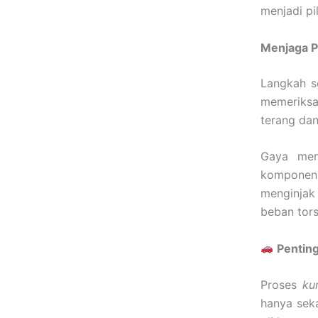
menjadi p
Menjaga P
Langkah s
memeriksa 
terang dan
Gaya men
komponen 
menginjak
beban tors
Penting
Proses
ku
hanya seka