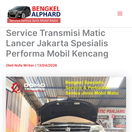
Lewati
Main
ke
Men
konten
Service Transmisi Matic
Lancer Jakarta Spesialis
Performa Mobil Kencang
Oleh
Nofa Writer
/
13/04/2026