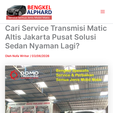
Lewati
Main
ke
Men
konten
Cari Service Transmisi Matic
Altis Jakarta Pusat Solusi
Sedan Nyaman Lagi?
Oleh
Nofa Writer
/
03/06/2026