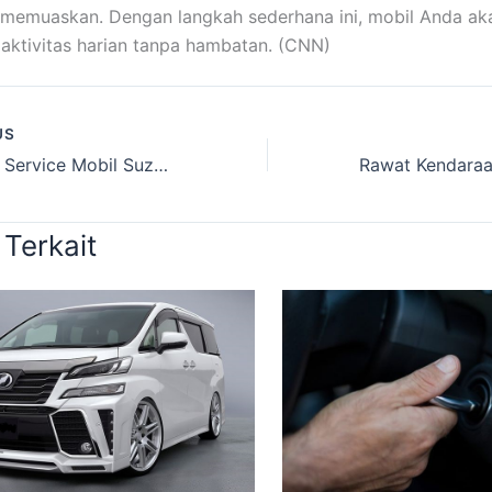
 memuaskan. Dengan langkah sederhana ini, mobil Anda aka
ktivitas harian tanpa hambatan. (CNN)
US
Datang Ke Service Mobil Suzuki Pontianak Agar Performa Tetap Maksimal
 Terkait