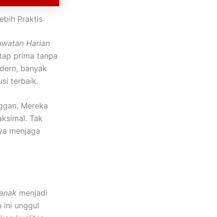
ebih Praktis
awatan Harian
tap prima tanpa
odern, banyak
si terbaik.
nggan. Mereka
ksimal. Tak
nya menjaga
ianak
menjadi
 ini unggul