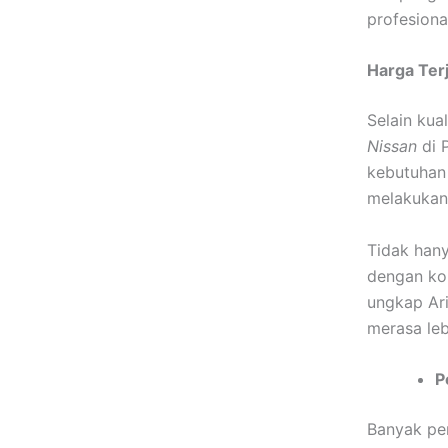
profesiona
Harga Ter
Selain kual
Nissan
di 
kebutuhan
melakukan 
Tidak hany
dengan kone
ungkap Ari
merasa leb
P
Banyak p