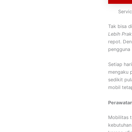
Servic
Tak bisa d
Lebih Prak
repot. Den
pengguna N
Setiap har
mengaku pu
sedikit pu
mobil teta
Perawatan
Mobilitas
kebutuhan 