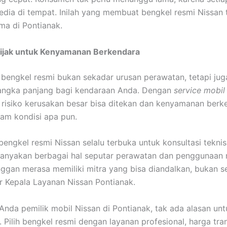
edia di tempat. Inilah yang membuat bengkel resmi Nissan 
ama di Pontianak.
ijak untuk Kenyamanan Berkendara
bengkel resmi bukan sekadar urusan perawatan, tetapi jug
 jangka panjang bagi kendaraan Anda. Dengan
service mobil
, risiko kerusakan besar bisa ditekan dan kenyamanan berk
lam kondisi apa pun.
, bengkel resmi Nissan selalu terbuka untuk konsultasi tekni
anyakan berbagai hal seputar perawatan dan penggunaan m
nggan merasa memiliki mitra yang bisa diandalkan, bukan 
jar Kepala Layanan Nissan Pontianak.
 Anda pemilik mobil Nissan di Pontianak, tak ada alasan u
 Pilih bengkel resmi dengan layanan profesional, harga tra