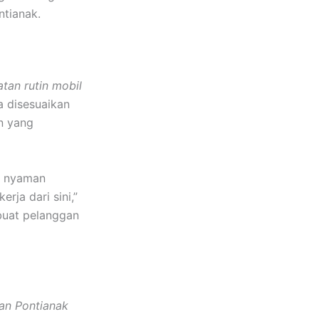
ntianak.
tan rutin mobil
a disesuaikan
n yang
gu nyaman
rja dari sini,”
mbuat pelanggan
san Pontianak