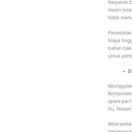
berperan 
mesin bisa
tidak menu
Perawatan
biaya tingg
bahan baka
untuk perj
D
Keunggulan
Komponen t
spare part
itu, Nissa
Ketersedia
berlangsu