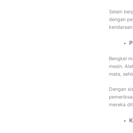
Selain ber
dengan pel
kendaraan
P
Bengkel mo
mesin. Ala
mata, sehi
Dengan sis
pemeriksa
mereka dit
K