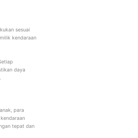
akukan sesuai
emilik kendaraan
Setiap
stikan daya
.
anak, para
m kendaraan
engan tepat dan