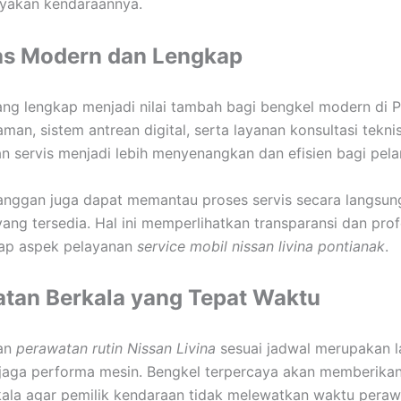
akan kendaraannya.
tas Modern dan Lengkap
yang lengkap menjadi nilai tambah bagi bengkel modern di 
man, sistem antrean digital, serta layanan konsultasi tekn
 servis menjadi lebih menyenangkan dan efisien bagi pel
anggan juga dapat memantau proses servis secara langsung
yang tersedia. Hal ini memperlihatkan transparansi dan pro
iap aspek pelayanan
service mobil nissan livina pontianak
.
tan Berkala yang Tepat Waktu
an
perawatan rutin Nissan Livina
sesuai jadwal merupakan l
jaga performa mesin. Bengkel terpercaya akan memberikan
kala agar pemilik kendaraan tidak melewatkan waktu peraw