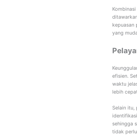
Kombinasi 
ditawarkan
kepuasan p
yang muda
Pelaya
Keunggula
efisien. S
waktu jela
lebih cepa
Selain itu
identifika
sehingga s
tidak perlu