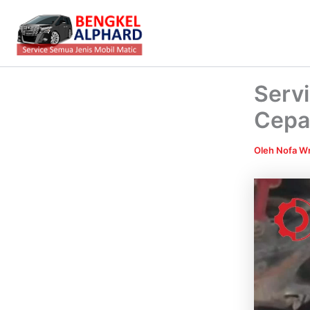
Lewati
ke
konten
Servi
Cepa
Oleh
Nofa Wr