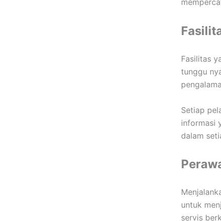
mempercay
Fasili
Fasilitas 
tunggu nya
pengalaman
Setiap pel
informasi 
dalam set
Perawa
Menjalank
untuk men
servis ber