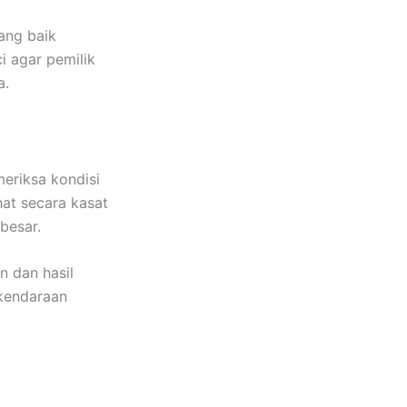
ang baik
i agar pemilik
a.
eriksa kondisi
hat secara kasat
besar.
n dan hasil
kendaraan