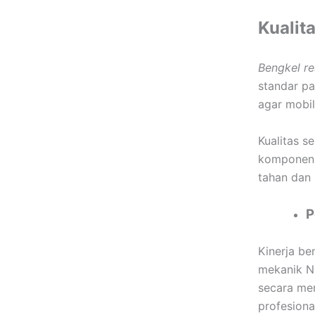
Kualit
Bengkel re
standar pa
agar mobil
Kualitas s
komponen y
tahan dan 
P
Kinerja be
mekanik Ni
secara men
profesiona