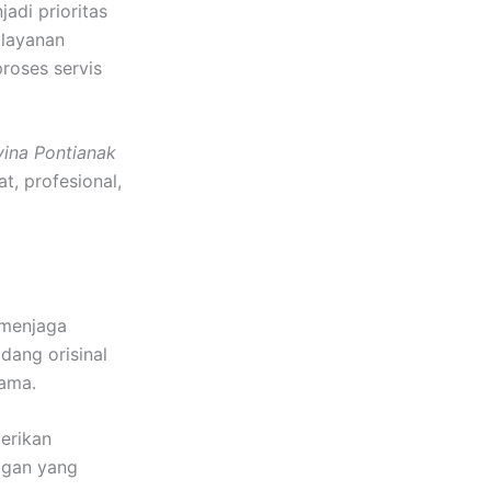
adi prioritas
 layanan
roses servis
vina Pontianak
, profesional,
 menjaga
dang orisinal
ama.
rikan
nggan yang