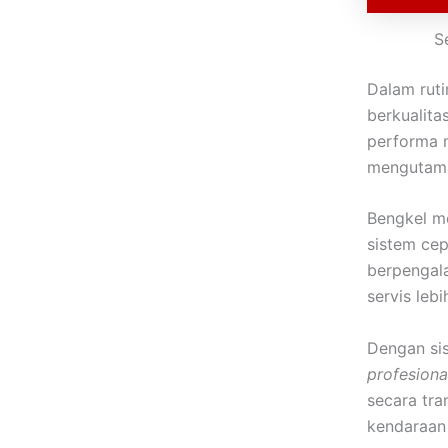
S
Dalam ruti
berkualita
performa m
mengutamak
Bengkel mo
sistem cep
berpengala
servis leb
Dengan sis
profesiona
secara tr
kendaraan 