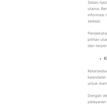
Selain has
utama. Ben
informasi 
selesai.
Pendekata
pilihan ut
dan terper
K
Ketersedia
keandalan 
untuk mema
Dengan de
pelayanan 