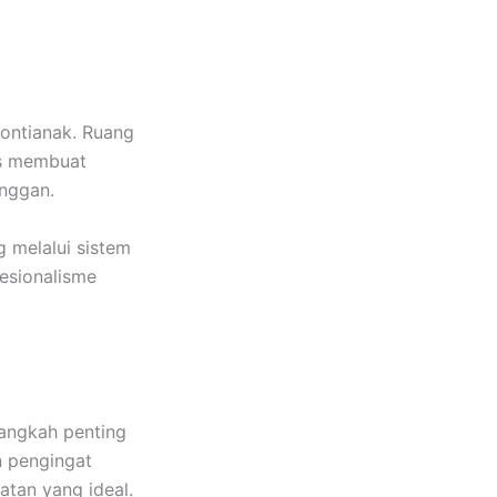
Pontianak. Ruang
is membuat
anggan.
 melalui sistem
fesionalisme
angkah penting
 pengingat
atan yang ideal.