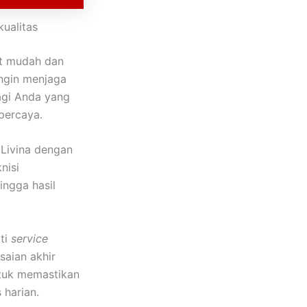
ualitas
pat mudah dan
ingin menjaga
bagi Anda yang
percaya.
 Livina dengan
nisi
ingga hasil
ti
service
saian akhir
tuk memastikan
 harian.