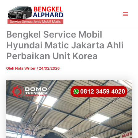
Lewati
Main
ke
Men
konten
Bengkel Service Mobil
Hyundai Matic Jakarta Ahli
Perbaikan Unit Korea
Oleh
Nofa Writer
/
24/02/2026