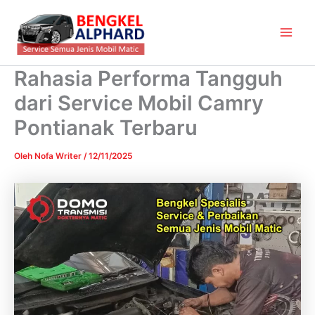
Lewati
Main
ke
Men
konten
Rahasia Performa Tangguh
dari Service Mobil Camry
Pontianak Terbaru
Oleh
Nofa Writer
/
12/11/2025