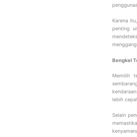
penggunaa
Karena it
penting u
mendeteks
mengganggu
Bengkel Te
Memilih 
sembarang
kendaraan
lebih cepa
Selain pen
memastik
kenyamana