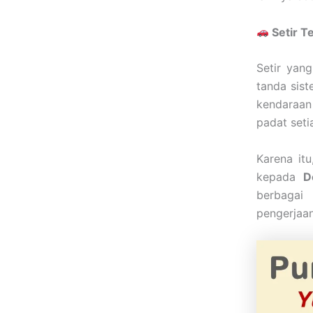
Setir Te
Setir yang
tanda sist
kendaraan
padat seti
Karena it
kepada
D
berbagai
pengerjaan