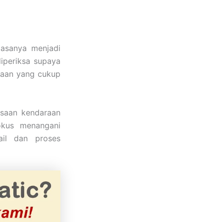
iasanya menjadi
diperiksa supaya
taan yang cukup
saan kendaraan
okus menangani
ail dan proses