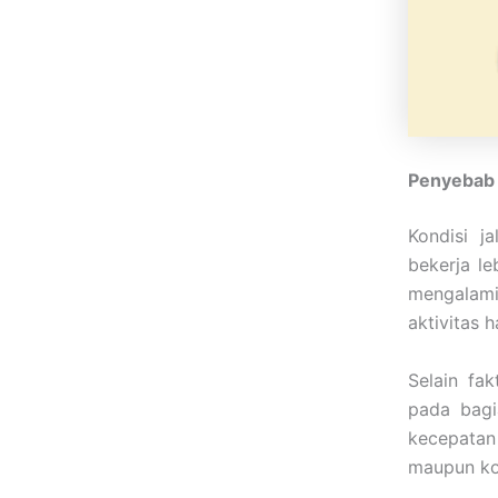
Penyebab M
Kondisi j
bekerja le
mengalami
aktivitas 
Selain fa
pada bagi
kecepatan
maupun ko