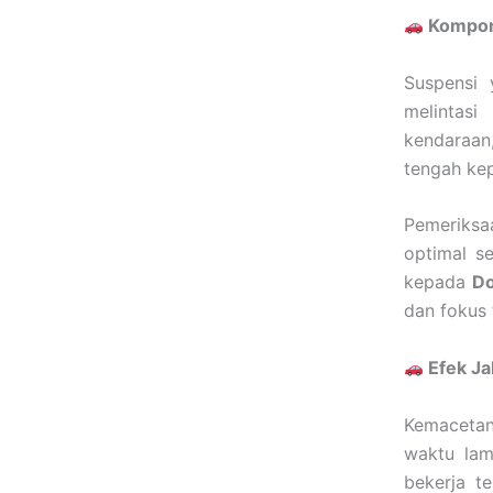
Kompon
Suspensi
melintasi
kendaraan
tengah kep
Pemeriksaa
optimal s
kepada
Do
dan fokus
Efek Ja
Kemacetan 
waktu lam
bekerja t