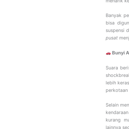
menarik ke 
Banyak pe
bisa digu
suspensi 
pusat
menj
Bunyi A
Suara beri
shockbrea
lebih kera
perkotaan 
Selain men
kendaraan
kurang ma
lainnya se