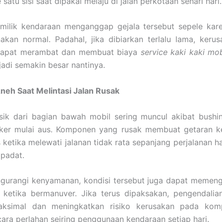
satu sisi saat dipakai melaju di jalan perkotaan sehari hari.
milik kendaraan menganggap gejala tersebut sepele kar
nakan normal. Padahal, jika dibiarkan terlalu lama, ker
dapat merambat dan membuat biaya
service kaki kaki mob
adi semakin besar nantinya.
neh Saat Melintasi Jalan Rusak
sik dari bagian bawah mobil sering muncul akibat bushin
ker mulai aus. Komponen yang rusak membuat getaran k
s ketika melewati jalanan tidak rata sepanjang perjalanan h
padat.
gurangi kenyamanan, kondisi tersebut juga dapat memenga
 ketika bermanuver. Jika terus dipaksakan, pengendalia
ksimal dan meningkatkan risiko kerusakan pada kom
cara perlahan seiring penggunaan kendaraan setiap hari.