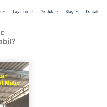
g
Layanan
Produk
Blog
Kontak
ic
abil?