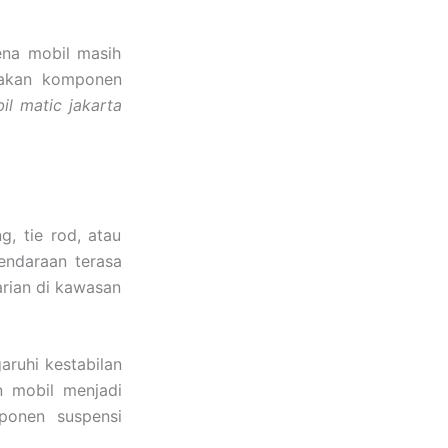
ena mobil masih
usakan komponen
il matic jakarta
g, tie rod, atau
endaraan terasa
arian di kawasan
ruhi kestabilan
n mobil menjadi
ponen suspensi