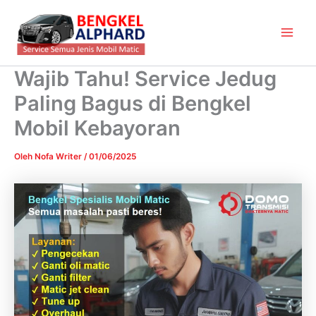
Lewati
Main
ke
Men
konten
Wajib Tahu! Service Jedug
Paling Bagus di Bengkel
Mobil Kebayoran
Oleh
Nofa Writer
/
01/06/2025