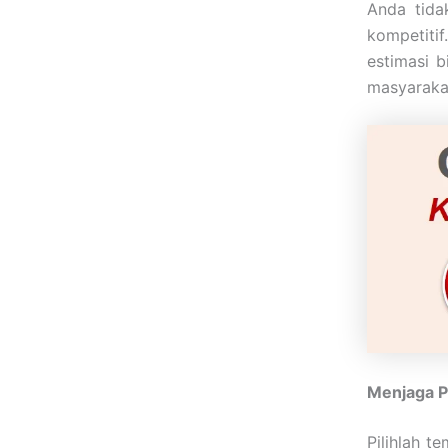
Anda tida
kompetiti
estimasi b
masyarakat
Menjaga P
Pilihlah t