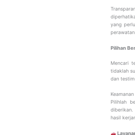
Transpara
diperhati
yang perlu
perawatan
Pilihan Be
Mencari 
tidaklah s
dan testim
Keamanan 
Pilihlah 
diberikan
hasil kerja
Layanan