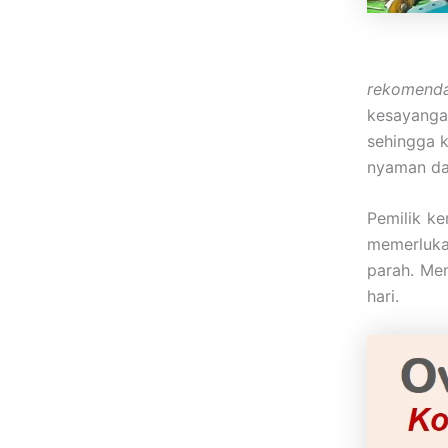
rekomenda
kesayanga
sehingga k
nyaman da
Pemilik ke
memerluka
parah. Mem
hari.