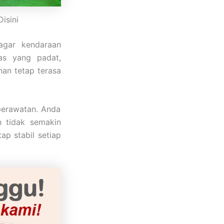
isini
gar kendaraan
as yang padat,
nan tetap terasa
perawatan. Anda
n tidak semakin
ap stabil setiap