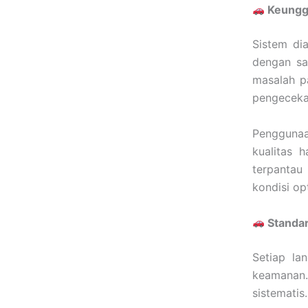
Keunggu
Sistem di
dengan sa
masalah p
pengecekan
Penggunaa
kualitas h
terpantau
kondisi op
Standar
Setiap la
keamanan.
sistematis