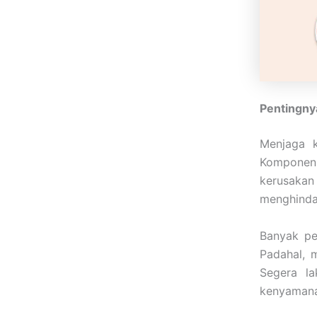
Pentingny
Menjaga k
Komponen 
kerusakan
menghindar
Banyak pe
Padahal, 
Segera l
kenyamanan