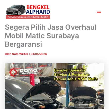
Lewati
Main
ke
Men
konten
Segera Pilih Jasa Overhaul
Mobil Matic Surabaya
Bergaransi
Oleh
Nofa Writer
/
01/05/2026