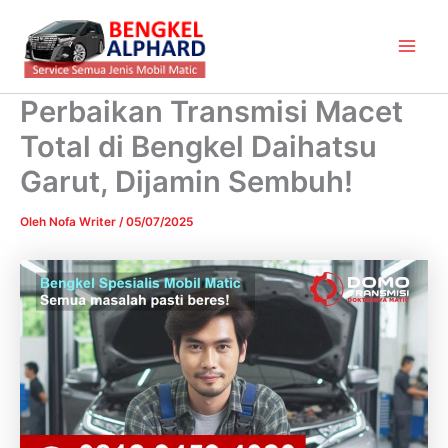
Lewati
Main
ke
Men
konten
Perbaikan Transmisi Macet
Total di Bengkel Daihatsu
Garut, Dijamin Sembuh!
Oleh
Nofa Writer
/
05/07/2025