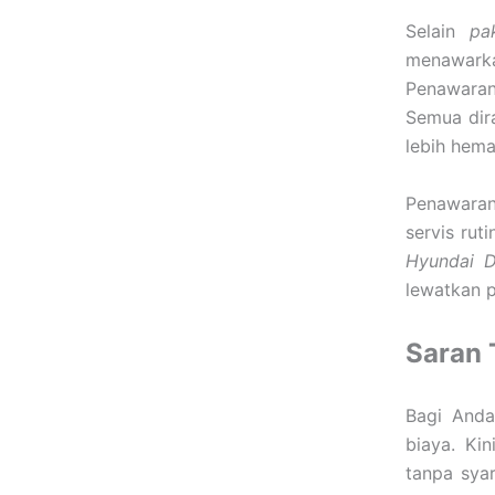
Selain
pa
menawarka
Penawaran
Semua dir
lebih hema
Penawaran
servis ru
Hyundai 
lewatkan p
Saran 
Bagi Anda
biaya. Kin
tanpa syar