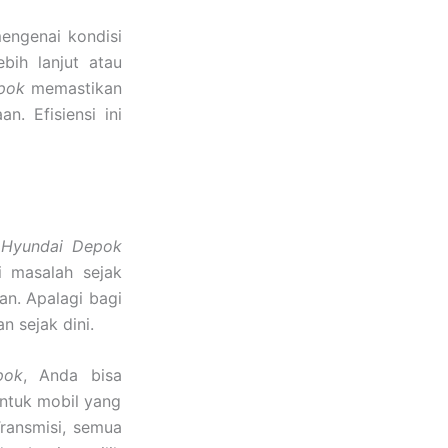
mengenai kondisi
bih lanjut atau
epok
memastikan
n. Efisiensi ini
i
Hyundai Depok
 masalah sejak
an. Apalagi bagi
n sejak dini.
pok
, Anda bisa
untuk mobil yang
ransmisi, semua