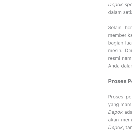
Depok spes
dalam seti
Selain he
memberik
bagian lua
mesin. De
resmi nam
Anda dalam
Proses P
Proses pe
yang mamp
Depok
adal
akan memi
Depok
, t