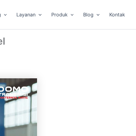
g
Layanan
Produk
Blog
Kontak
l