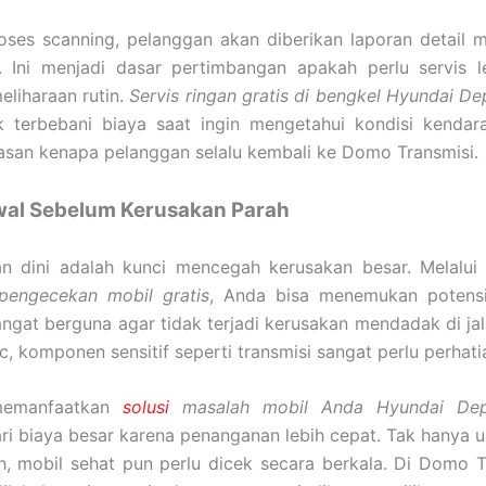
oses scanning, pelanggan akan diberikan laporan detail 
. Ini menjadi dasar pertimbangan apakah perlu servis le
liharaan rutin.
Servis ringan gratis di bengkel Hyundai D
 terbebani biaya saat ingin mengetahui kondisi kendaraa
asan kenapa pelanggan selalu kembali ke Domo Transmisi.
wal Sebelum Kerusakan Parah
n dini adalah kunci mencegah kerusakan besar. Melalu
pengecekan mobil gratis
, Anda bisa menemukan potensi
sangat berguna agar tidak terjadi kerusakan mendadak di jal
c, komponen sensitif seperti transmisi sangat perlu perhatia
memanfaatkan
solusi
masalah mobil Anda Hyundai De
i biaya besar karena penanganan lebih cepat. Tak hanya 
, mobil sehat pun perlu dicek secara berkala. Di Domo T