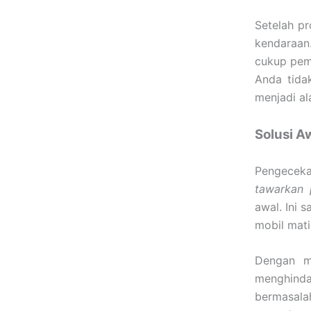
Setelah pr
kendaraan
cukup peme
Anda tidak
menjadi al
Solusi A
Pengeceka
tawarkan 
awal. Ini 
mobil mati
Dengan 
menghindar
bermasalah