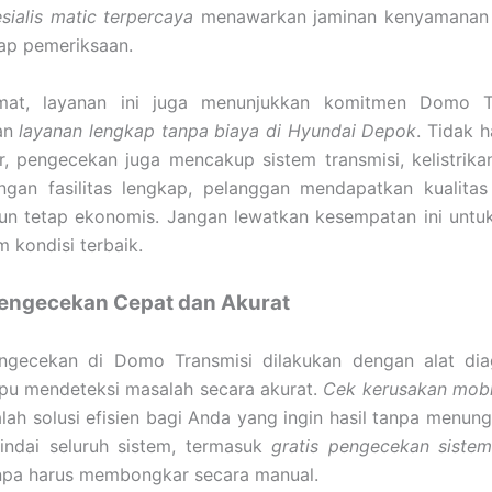
ialis matic terpercaya
menawarkan jaminan kenyamanan 
ap pemeriksaan.
mat, layanan ini juga menunjukkan komitmen Domo T
an
layanan lengkap tanpa biaya di Hyundai Depok
. Tidak 
r, pengecekan juga mencakup sistem transmisi, kelistrik
ngan fasilitas lengkap, pelanggan mendapatkan kualitas
un tetap ekonomis. Jangan lewatkan kesempatan ini untu
 kondisi terbaik.
engecekan Cepat dan Akurat
ngecekan di Domo Transmisi dilakukan dengan alat dia
u mendeteksi masalah secara akurat.
Cek kerusakan mobi
ah solusi efisien bagi Anda yang ingin hasil tanpa menung
ndai seluruh sistem, termasuk
gratis pengecekan siste
anpa harus membongkar secara manual.