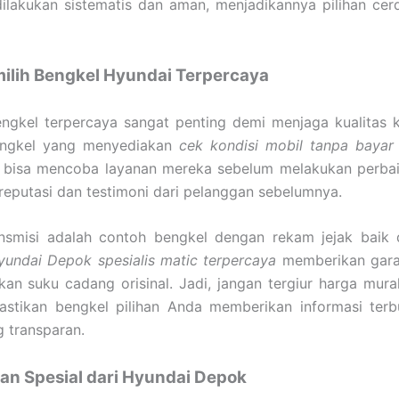
ilakukan sistematis dan aman, menjadikannya pilihan cer
ilih Bengkel Hyundai Terpercaya
engkel terpercaya sangat penting demi menjaga kualitas 
bengkel yang menyediakan
cek kondisi mobil tanpa baya
 bisa mencoba layanan mereka sebelum melakukan perbaika
 reputasi dan testimoni dari pelanggan sebelumnya.
smisi adalah contoh bengkel dengan rekam jejak baik da
yundai Depok spesialis matic terpercaya
memberikan gara
n suku cadang orisinal. Jadi, jangan tergiur harga mura
 Pastikan bengkel pilihan Anda memberikan informasi ter
g transparan.
n Spesial dari Hyundai Depok