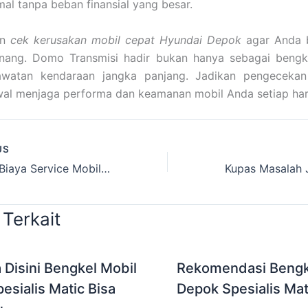
mal tanpa beban finansial yang besar.
an
cek kerusakan mobil cepat Hyundai Depok
agar Anda b
nang. Domo Transmisi hadir bukan hanya sebagai bengke
awatan kendaraan jangka panjang. Jadikan pengecekan 
al menjaga performa dan keamanan mobil Anda setiap hari
US
Cari Tahu Biaya Service Mobil Honda Stream Matic yang Terbaru di Sini!
 Terkait
 Disini Bengkel Mobil
Rekomendasi Bengk
esialis Matic Bisa
Depok Spesialis Mat