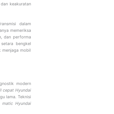
dan keakuratan
ransmisi dalam
hanya memeriksa
an, dan performa
 setara bengkel
k menjaga mobil
gnostik modern
l cepat Hyundai
gu lama. Teknisi
m matic Hyundai