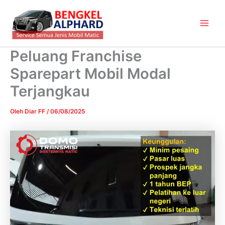
Lewati
Main
ke
Men
konten
Peluang Franchise
Sparepart Mobil Modal
Terjangkau
Oleh
Diar FF
/
06/08/2025