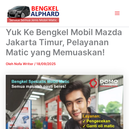
Lewati
Main
ke
Men
konten
Yuk Ke Bengkel Mobil Mazda
Jakarta Timur, Pelayanan
Matic yang Memuaskan!
Oleh
Nofa Writer
/
18/09/2025