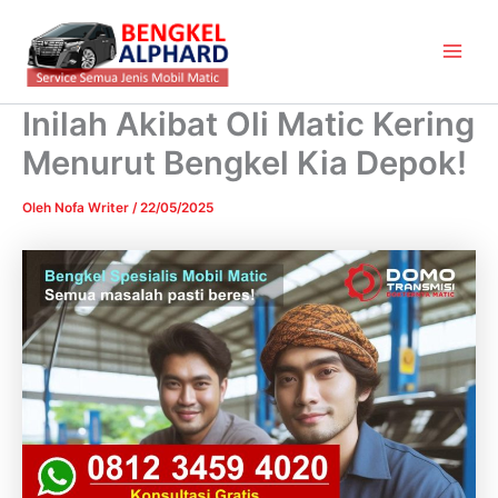
Lewati
Main
ke
Men
konten
Inilah Akibat Oli Matic Kering
Menurut Bengkel Kia Depok!
Oleh
Nofa Writer
/
22/05/2025