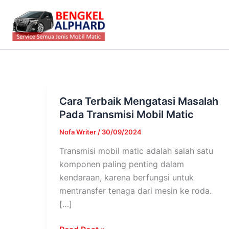
Lewati
ke
konten
Cara Terbaik Mengatasi Masalah
Cara
Pada Transmisi Mobil Matic
Terbaik
Mengatasi
Nofa Writer
/
30/09/2024
Masalah
Transmisi mobil matic adalah salah satu
Pada
komponen paling penting dalam
Transmisi
kendaraan, karena berfungsi untuk
Mobil
mentransfer tenaga dari mesin ke roda.
Matic
[…]