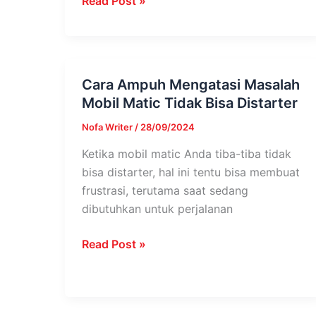
Read Post »
Cara Ampuh Mengatasi Masalah
Cara
Mobil Matic Tidak Bisa Distarter
Ampuh
Mengatasi
Nofa Writer
/
28/09/2024
Masalah
Ketika mobil matic Anda tiba-tiba tidak
Mobil
bisa distarter, hal ini tentu bisa membuat
Matic
frustrasi, terutama saat sedang
Tidak
dibutuhkan untuk perjalanan
Bisa
Distarter
Read Post »