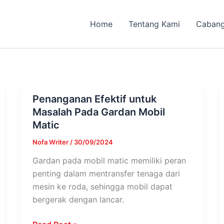
Home
Tentang Kami
Caban
Penanganan Efektif untuk
Penanganan
Masalah Pada Gardan Mobil
Efektif
Matic
untuk
Masalah
Nofa Writer
/
30/09/2024
Pada
Gardan pada mobil matic memiliki peran
Gardan
penting dalam mentransfer tenaga dari
Mobil
mesin ke roda, sehingga mobil dapat
Matic
bergerak dengan lancar.