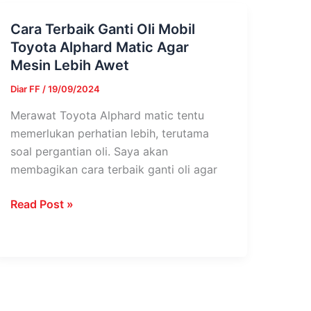
Cara Terbaik Ganti Oli Mobil
Cara
Toyota Alphard Matic Agar
Terbaik
Mesin Lebih Awet
Ganti
Oli
Diar FF
/
19/09/2024
Mobil
Merawat Toyota Alphard matic tentu
Toyota
memerlukan perhatian lebih, terutama
Alphard
soal pergantian oli. Saya akan
Matic
membagikan cara terbaik ganti oli agar
Agar
Mesin
Read Post »
Lebih
Awet