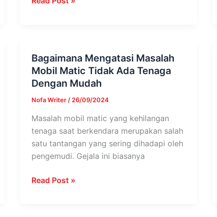
Read Post »
Bagaimana Mengatasi Masalah
Bagaimana
Mobil Matic Tidak Ada Tenaga
Mengatasi
Dengan Mudah
Masalah
Mobil
Nofa Writer
/
26/09/2024
Matic
Masalah mobil matic yang kehilangan
Tidak
tenaga saat berkendara merupakan salah
Ada
satu tantangan yang sering dihadapi oleh
Tenaga
pengemudi. Gejala ini biasanya
Dengan
Mudah
Read Post »