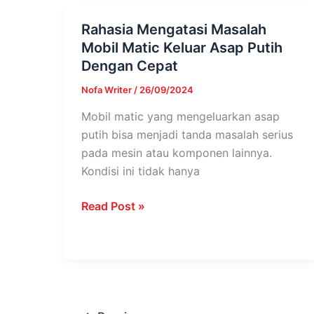
Rahasia Mengatasi Masalah
Rahasia
Mobil Matic Keluar Asap Putih
Mengatasi
Dengan Cepat
Masalah
Mobil
Nofa Writer
/
26/09/2024
Matic
Mobil matic yang mengeluarkan asap
Keluar
putih bisa menjadi tanda masalah serius
Asap
pada mesin atau komponen lainnya.
Putih
Kondisi ini tidak hanya
Dengan
Cepat
Read Post »