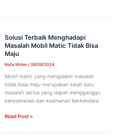
Solusi Terbaik Menghadapi
Solusi
Masalah Mobil Matic Tidak Bisa
Terbaik
Maju
Menghadapi
Masalah
Nofa Writer
/
26/09/2024
Mobil
Mobil matic yang mengalami masalah
Matic
tidak bisa maju merupakan salah satu
Tidak
masalah serius yang dapat mengganggu
Bisa
kenyamanan dan keamanan berkendara.
Maju
Read Post »