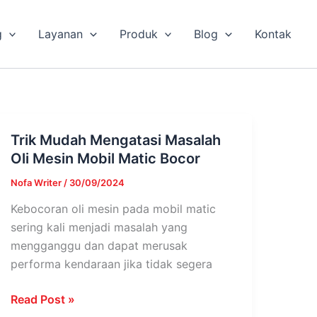
g
Layanan
Produk
Blog
Kontak
Trik Mudah Mengatasi Masalah
Trik
Oli Mesin Mobil Matic Bocor
Mudah
Mengatasi
Nofa Writer
/
30/09/2024
Masalah
Kebocoran oli mesin pada mobil matic
Oli
sering kali menjadi masalah yang
Mesin
mengganggu dan dapat merusak
Mobil
performa kendaraan jika tidak segera
Matic
Bocor
Read Post »