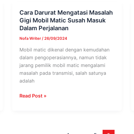
Cara Darurat Mengatasi Masalah
Cara
Gigi Mobil Matic Susah Masuk
Darurat
Dalam Perjalanan
Mengatasi
Masalah
Nofa Writer
/
26/09/2024
Gigi
Mobil matic dikenal dengan kemudahan
Mobil
dalam pengoperasiannya, namun tidak
Matic
jarang pemilik mobil matic mengalami
Susah
masalah pada transmisi, salah satunya
Masuk
adalah
Dalam
Perjalanan
Read Post »