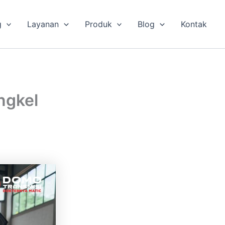
g
Layanan
Produk
Blog
Kontak
ngkel