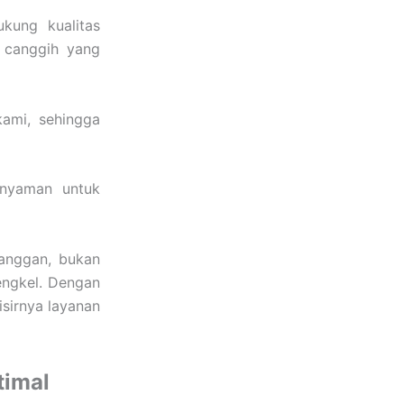
kung kualitas
n canggih yang
kami, sehingga
 nyaman untuk
anggan, bukan
engkel. Dengan
isirnya layanan
timal