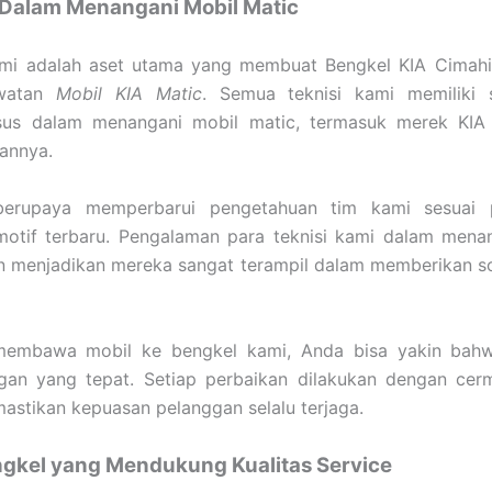
i Dalam Menangani Mobil Matic
ami adalah aset utama yang membuat Bengkel KIA Cimah
awatan
Mobil KIA Matic
. Semua teknisi kami memiliki s
usus dalam menangani mobil matic, termasuk merek KIA 
annya.
berupaya memperbarui pengetahuan tim kami sesuai
motif terbaru. Pengalaman para teknisi kami dalam mena
an menjadikan mereka sangat terampil dalam memberikan so
membawa mobil ke bengkel kami, Anda bisa yakin bah
gan yang tepat. Setiap perbaikan dilakukan dengan ce
astikan kepuasan pelanggan selalu terjaga.
engkel yang Mendukung Kualitas Service