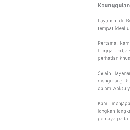
Keunggulan 
Layanan di B
tempat ideal 
Pertama, kam
hingga perba
perhatian khus
Selain layan
mengurangi ku
dalam waktu y
Kami menjaga 
langkah-lang
percaya pada 