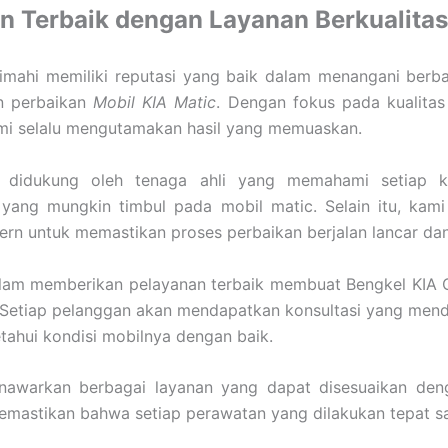
n Terbaik dengan Layanan Berkualitas
imahi memiliki reputasi yang baik dalam menangani berb
n perbaikan
Mobil KIA Matic
. Dengan fokus pada kualita
mi selalu mengutamakan hasil yang memuaskan.
i didukung oleh tenaga ahli yang memahami setiap 
yang mungkin timbul pada mobil matic. Selain itu, ka
ern untuk memastikan proses perbaikan berjalan lancar dan
alam memberikan pelayanan terbaik membuat Bengkel KIA 
. Setiap pelanggan akan mendapatkan konsultasi yang mende
ahui kondisi mobilnya dengan baik.
nawarkan berbagai layanan yang dapat disesuaikan den
emastikan bahwa setiap perawatan yang dilakukan tepat s