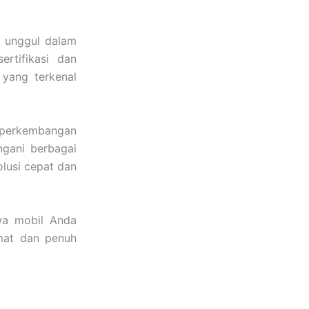
i unggul dalam
ertifikasi dan
yang terkenal
 perkembangan
ngani berbagai
lusi cepat dan
wa mobil Anda
rmat dan penuh