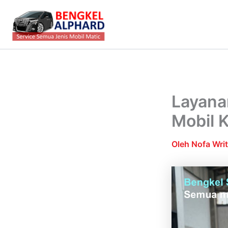
Lewati
ke
konten
Layana
Mobil K
Oleh
Nofa Wri