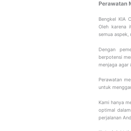
Perawatan 
Bengkel KIA C
Oleh karena 
semua aspek, m
Dengan peme
berpotensi me
menjaga agar
Perawatan men
untuk mengga
Kami hanya me
optimal dalam
perjalanan An