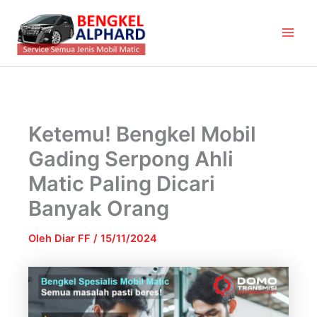
Lewati
Main
ke
Men
konten
Ketemu! Bengkel Mobil
Gading Serpong Ahli
Matic Paling Dicari
Banyak Orang
Oleh
Diar FF
/
15/11/2024