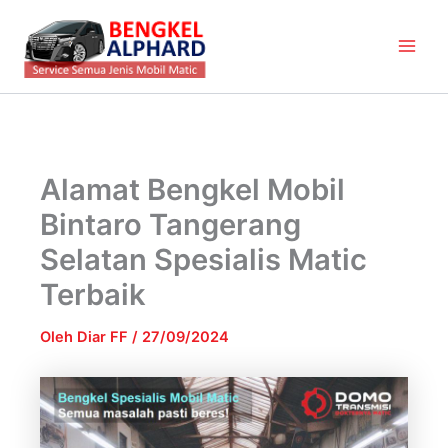
Lewati
Main
ke
Men
konten
Alamat Bengkel Mobil
Bintaro Tangerang
Selatan Spesialis Matic
Terbaik
Oleh
Diar FF
/
27/09/2024