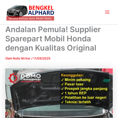
Lewati
Main
ke
Men
konten
Andalan Pemula! Supplier
Sparepart Mobil Honda
dengan Kualitas Original
Oleh
Nofa Writer
/
11/09/2025