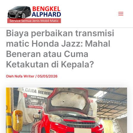
Lewati
Main
ke
Men
konten
Biaya perbaikan transmisi
matic Honda Jazz: Mahal
Beneran atau Cuma
Ketakutan di Kepala?
Oleh
Nofa Writer
/
05/05/2026