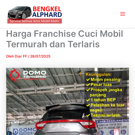
Lewati
Main
ke
Men
konten
Harga Franchise Cuci Mobil
Termurah dan Terlaris
Oleh
Diar FF
/
28/07/2025